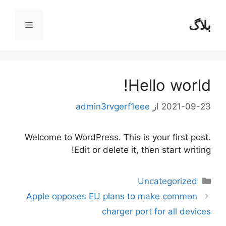
رش
ه
بلاگ
فهرست
حتوا
Hello world!
2021-09-23
از
admin3rvgerf1eee
Welcome to WordPress. This is your first post.
Edit or delete it, then start writing!
دسته‌ها
Uncategorized
ناوبری
Apple opposes EU plans to make common
نوشته‌ها
charger port for all devices