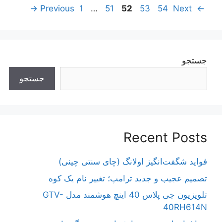
ناوبری
Page
Page
Page
Page
Page
→
1
…
51
52
53
54
Next
Previous
←
نوشته‌ها
جستجو
جستجو
Recent Posts
فواید شگفت‌انگیز اولانگ (چای سنتی چینی)
تصمیم عجیب و جدید ترامپ؛ تغییر نام یک کوه
تلویزیون جی پلاس 40 اینچ هوشمند مدل GTV-
40RH614N