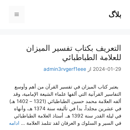
رش
ه
بلاگ
فهرست
حتوا
التعريف بكتاب تفسير الميزان
للعلامة الطباطبائي
2024-01-29
از
admin3rvgerf1eee
يعتبر كتاب الميزان في تفسير القرآن من أهم وأوسع
التفاسير القرآنية التي ألفها علماء الشيعة الإمامية، وقد
ألفه العلامة محمد حسين الطباطبائي (1321 – 1402 هـ)
في عشرين مجلداً، بدأ في تأليفه سنة 1374 هـ، وأنهاه
في ليلة القدر سنة 1392 هـ. أستاذ العلامة الطباطبائي
في السير و السلوك و العرفان لقد تتلمذ العلامة …
ادامه