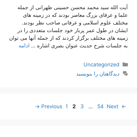
آیت الله سید محمد محسن حسینی طهرانی از جمله
علما و عرفای بزرگ معاصر بودند که در زمینه های
مختلف علوم اسلامی و عرفانی صاحب نظر بودند.
ایشان در طول عمر پربار خود جلسات متعددی را در
زمینه های مختلف برگزار کردند که از جمله آنها می توان
به جلسات شرح حدیث عنوان بصری اشاره …
ادامه
دسته‌ها
Uncategorized
دیدگاهتان را بنویسید
ناوبری
Page
Page
Page
Page
→
1
2
3
…
54
Next
Previous
←
نوشته‌ها