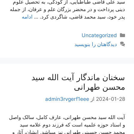
سید علی قاضی طباطبایی، از کودکی، به تحصیل علوم
دینی پرداخت و در محضر بزرگان علم و عرفان، از جمله
پدر خود، سید محمد قاضی، شاگردی کرد. …
ادامه
دسته‌ها
Uncategorized
دیدگاهتان را بنویسید
سخنان ماندگار آیت الله سید
محسن طهرانی
2024-01-28
از
admin3rvgerf1eee
آیت الله سید محسن طهرانی، عارف کامل، سالک واصل
و استاد حوزه علمیه است که فرزند دوم علامه سید
محمد حسین حسینی طهرانی نیز میباشد. ایشان، آثار و