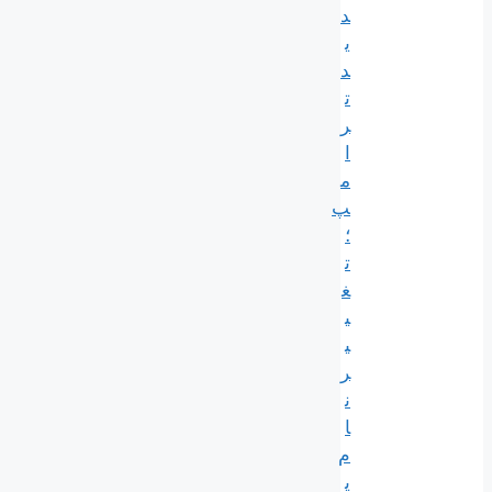
د
ی
د
ت
ر
ا
م
پ
؛
ت
غ
ی
ی
ر
ن
ا
م
ی