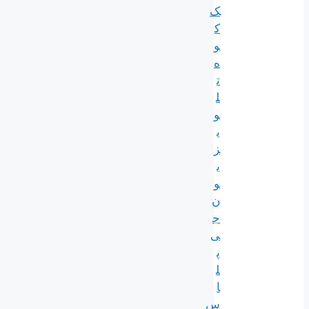
ک
ک
و
ه
ت
ل
و
ی
ز
ی
و
ن
ج
ی
پ
ل
ا
س