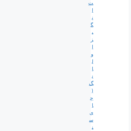
ت‌
ا
ن
گ
ی
ز
ا
و
ل
ا
ن
گ
(
چ
ا
ی
س
ن