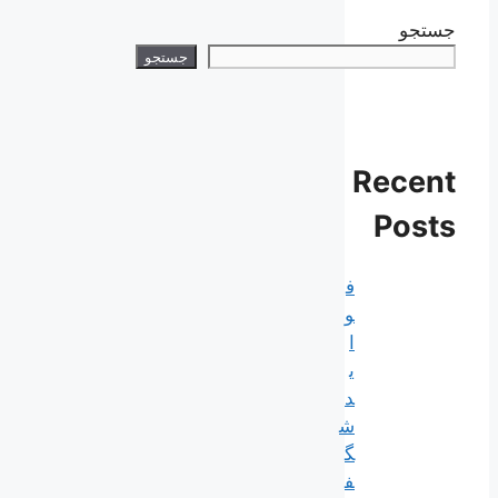
جستجو
جستجو
Recent
Posts
ف
و
ا
ی
د
ش
گ
ف