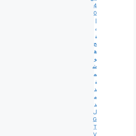
4
0
ا
ی
ن
چ
ه
و
ش
م
ن
د
م
د
ل
G
T
V