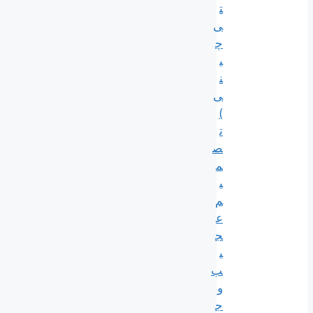
ت
ی
چ
ی
ن
ی
)
ت
ص
م
ی
م
ع
ج
ی
ب
و
ج