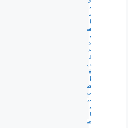
ی
د
!
س
ی
د
ع
ل
ی
ق
ا
ض
ی
ط
ب
ا
ط