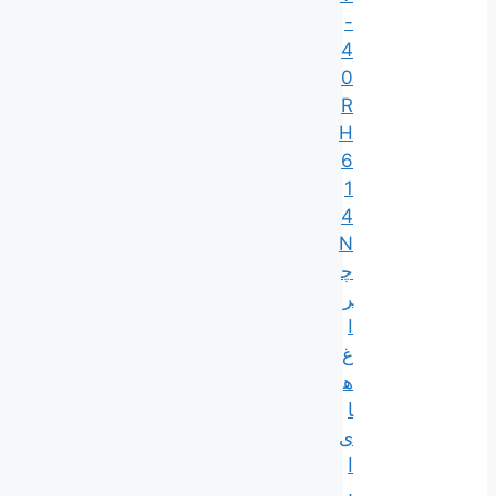
-
4
0
R
H
6
1
4
N
چ
ر
ا
غ‌
ه
ا
ی
ا
ی