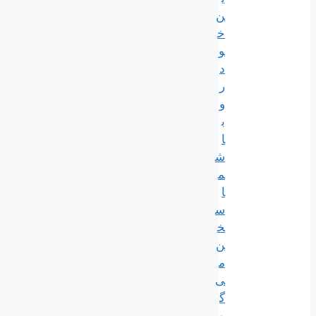
ن
خ
و
د
ر
و
ب
ا
ش
م
ا
س
خ
ن
م
ی‌
گ
و