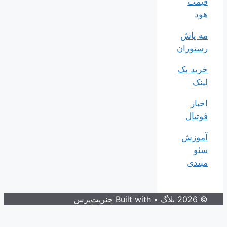
قیمت
هود
مه پاش
رستوران
خرید بک
لینک
اخبار
فوتبال
آموزش
سئو
مبتدی
© 2026 بلاگ
• Built with
جنریت‌پرس