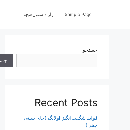
رش
ه
Sample Page
راز «استون‌هنج»
حتوا
جستجو
جست
Recent Posts
فواید شگفت‌انگیز اولانگ (چای سنتی
چینی)