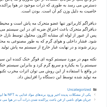
دسترس می رسد به طوری که ذرات موجود در هوا پراکنده
خاصیت به دلیل وزن کم آن است. بودن است.
دیافراگم کاربراتور تنها عضو متحرک مه پاش است و محیط
دیافراگم متحرک باعث احتراق ضربه ای در این سیستم می
پس از عبور از لوله ای مشابه اگزوز، محلول توسط نازل خ
شود. فشار داخلی و هوای گرم که به طور مصنوعی به مح
ریزتر شوند و در نهایت غبار خارج از سیستم مه پاش تولید ک
نکته مهم در مورد سیستم کوبه ای فوگر خنک کننده این سیس
سیستم را به یکباره و سریع گرم کرد و بنابراین سیستم خن
در واقع با استفاده از این روش می توان اثرات مخرب تکنو
مه تولید شده توسط این دستگاه را افزایش داد.
دسته‌ها
Uncategorized
ناوبری
یکی از مشکلات پدیده اخیر ورود برندهای مواد غذایی به NFT ها این است
نوشته‌ها
جریان هوای ناشی از فن باعث پراکنده شدن ذرات آب در هوا می ش