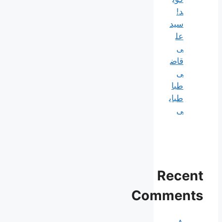
د!
سید
عل
ی
قاض
ی
طبا
طبای
ی
Recent
Comments