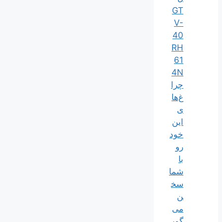
GT
V-
40
RH
61
4N
چرا
غ‌ها
ی
این
خود
رو
با
شما
سخ
ن
می‌
گوی