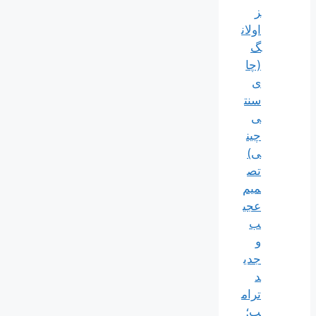
ز
اولان
گ
(چا
ی
سنت
ی
چین
ی)
تص
میم
عجی
ب
و
جدی
د
ترام
پ؛