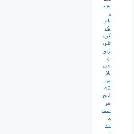
تغیی
ر
نام
یک
کوه
تلوی
زیو
ن
جی
پلا
س
40
اینچ
هو
شمن
د
مد
ل