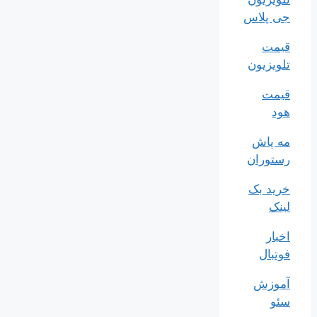
جی پلاس
قیمت
تلویزیون
قیمت
هود
مه پاش
رستوران
خرید بک
لینک
اخبار
فوتبال
آموزش
سئو