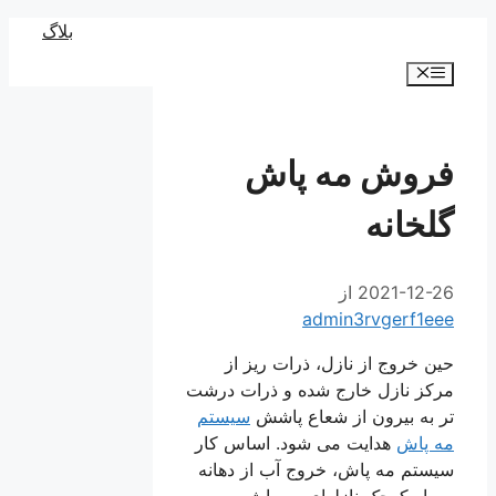
رش
بلاگ
ه
فهرست
حتوا
فروش مه پاش
گلخانه
2021-12-26
از
admin3rvgerf1eee
حین خروج از نازل، ذرات ریز از
مرکز نازل خارج شده و ذرات درشت
تر به بیرون از شعاع پاشش
سیستم
مه پاش
هدایت می شود. اساس کار
سیستم مه پاش، خروج آب از دهانه
بسیار کوچک نازلهای مه پاش