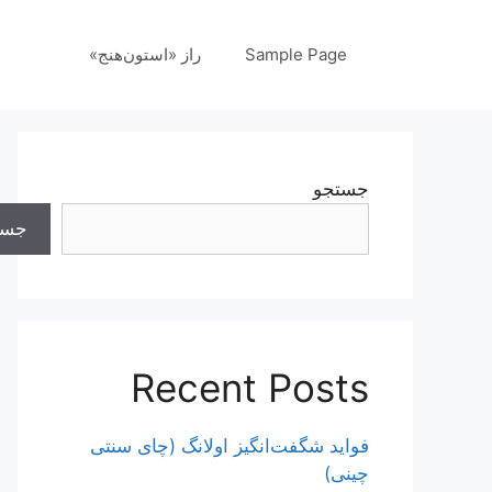
رش
ه
Sample Page
راز «استون‌هنج»
حتوا
جستجو
جست
Recent Posts
فواید شگفت‌انگیز اولانگ (چای سنتی
چینی)