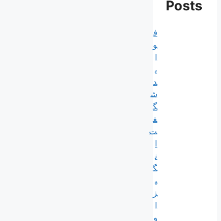
Posts
ف
و
ا
ی
د
ش
گ
ف
ت‌
ا
ن
گ
ی
ز
ا
و