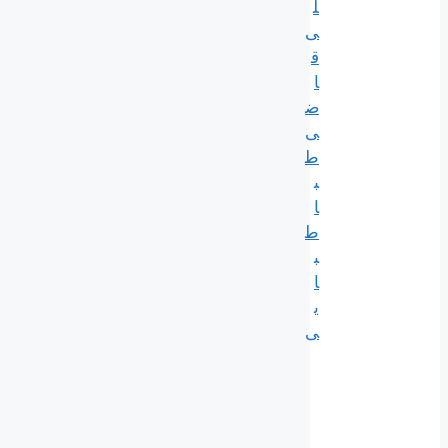
ل
ی
ق
ا
ض
ی
ط
ب
ا
ط
ب
ا
ی
ی