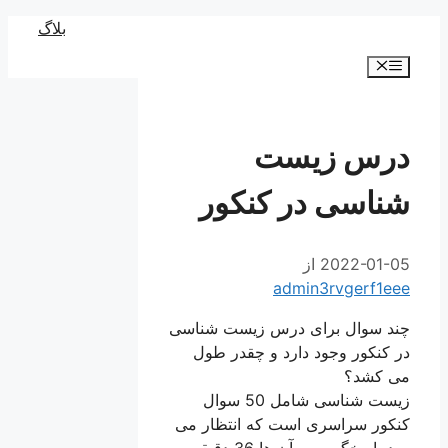
رش
بلاگ
ه
فهرست
حتوا
درس زیست
شناسی در کنکور
2022-01-05
از
admin3rvgerf1eee
چند سوال برای درس زیست شناسی
در کنکور وجود دارد و چقدر طول
می کشد؟
زیست شناسی شامل 50 سوال
کنکور سراسری است که انتظار می
رود پاسخگویی به آن ها 36 دقیقه