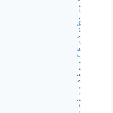
ل
ا
ن
گ
(
چ
ا
ی
س
ن
ت
ی
چ
ی
ن
ی
)
ت