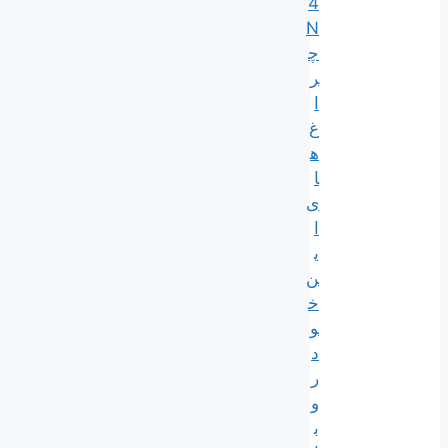
4
N
چ
ر
ا
غ‌
ه
ا
ی
ا
ی
ن
خ
و
د
ر
و
ب