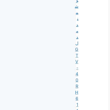
و
ش
م
ن
د
م
د
ل
G
T
V
-
4
0
R
H
6
1