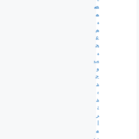
ص
م
ی
م
ع
ج
ی
ب
و
ج
د
ی
د
ت
ر
ا
م
پ