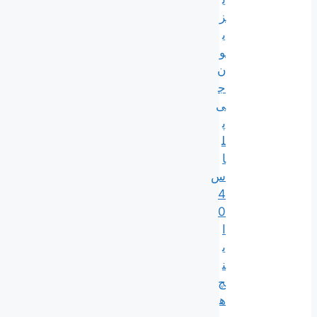
ز
ی
و
ن
ج
ی
پ
ل
ا
س
4
0
ا
ی
ن
چ
ه