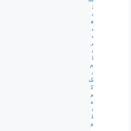
؛
ت
غ
ی
ی
ر
ن
ا
م
ی
ک
ک
و
ه
ت
ل
و
ی