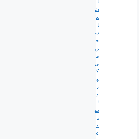
ا
ش
م
ا
س
خ
ن
م
ی‌
گ
و
ی
د
!
س
ی
د
ع