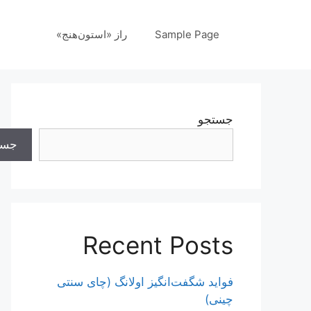
رش
ه
Sample Page
راز «استون‌هنج»
حتوا
جستجو
جست
Recent Posts
فواید شگفت‌انگیز اولانگ (چای سنتی
چینی)