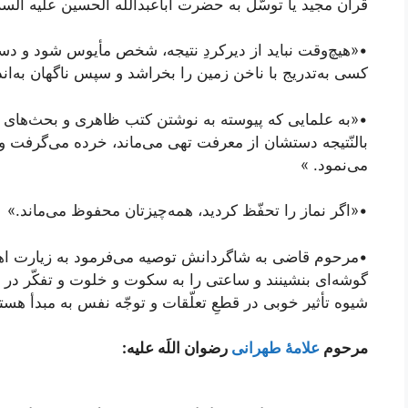
قرآن مجید یا توسّل به حضرت اباعبداللَه الحسین علیه السل
•«هیچ‌وقت نباید از دیرکردِ نتیجه، شخص مأیوس شود و د
کسی به‌تدریج با ناخن زمین را بخراشد و سپس ناگهان به‌ان
•«به علمایی که پیوسته به نوشتن کتب ظاهری و بحث‌های بلا
بالنّتیجه دستشان از معرفت تهی می‌ماند، خرده می‌گرفت و 
می‌نمود. »
•«اگر نماز را تحفّظ کردید، همه‌چیزتان محفوظ می‌ماند.»
•مرحوم قاضی به شاگردانش توصیه می‌فرمود به زیارت اهل 
گوشه‌ای بنشینند و ساعتی را به سکوت و خلوت و تفکّر در ع
شیوه تأثیر خوبی در قطعِ تعلّقات و توجّه نفس به مبدأ هست
مرحوم
علامۀ طهرانی
رضوان اللَه علیه: