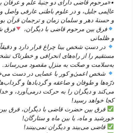
•«مرحوم قاضی دارای دو جنبۀ علم و عرفان ب
عالِمی جلیل، و در علوم باطنی عارفی واصل و
و حسنۀ دهر و سلمان زمان و ترجمان قرآن بود
فرق بین مرحوم قاضی با دیگران،
فرق ش
و ظلمانی
در دستِ شخص بینا چراغ قرار دارد و دقیقاً
مستقیم را از راه‌های انحرافی و خطرناک تشخ
به‌سلامت و صحّت به منزلِ مقصود می‌رساند.
شخص اعمیٰ‌و کور با عصایی در دست می‌خواهد
درّه‌ها و طوفان و صاعقه و گردبادها و گرداب‌
می‌کند و دیگران را به حرکت درمی‌آورد، و خدا م
کجا خواهد رسید!
فرق بین حضرت قاضی با دیگران، فرق بین 
خورشید و ماه، یا بین ماه و ستارگان!
قاضی می‌بیند و دیگران نمی‌بینند!