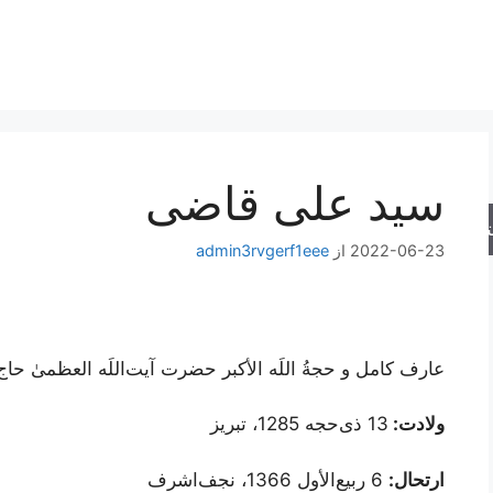
سید علی قاضی
جو
2022-06-23
از
admin3rvgerf1eee
عارف کامل و حجةُ اللَه الأکبر حضرت آیت‌اللَه العظمیٰ حا
ولادت:
13 ذی‌حجه 1285، تبریز
ارتحال:
6 ربیع‌الأول 1366، نجف‌اشرف