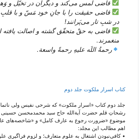
قاضی لمس می‌کند و دیگران در تخیّل و وَهم
قاضی حقیقت را با جانِ خود مَسّ و با قلبِ
در شبِ تار می‌پَرانند!
قاضی به حقْ متحقّق گشته و اصالت یافته اس
منغمرند.
رحمةُ اللَه علیهِ رحمةً واسعة.
کتاب اسرار ملکوت جلد دوم
جلد دوم کتاب «اسرار ملکوت» که شرحی نفیس ولی ناتم
رشحاتِ قلم حضرت آیة‌الله حاج سید محمدمحسن حسینی طهر
موضوع «ضرورت رجوع به عارف کامل» و «شاخصه‌های عار
اهم مطالب این مجلد:
• کافی‌نبودنِ اشتغال به علوم متعارف؛ و لزوم فراگیری عل