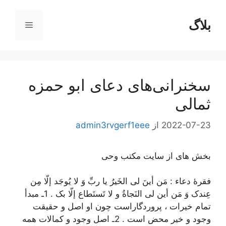
رش
ه
بلاگ
فهرست
حتوا
سخنرانی‌های دعای ابو حمزه
ثمالی
2022-07-23
از
admin3rvgerf1eee
بخش های از سایت مکتب وحی
فقرۀ دعاء : مَن أینَ لی الخَیرُ یا ربِّ وَ لا یُوجَد إلّا مِن
عِندک وَ مَن أین لی النَجاةُ و لا تَستَطاع إلّا بک . 1ـ مبدأ
تمام خیرات ، پروردگاراست چون او اصل و حقیقت
وجود و خیر محض است . 2ـ اصل وجود و کمالات همه