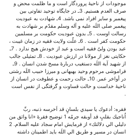
موجودات از ناحیۀ پروردگار است و ما ظلمت محض و
صرف العدم هستیم. 3ـ در جایگاه توحید تفاوتی بین
پیغمبر و سایر افراد نمی باشد. 4ـ شهادت به عبودیت
پیغمبر صلی اللَه علیه و آله وسلم مقدّم بر شهادت به
رسالت اوست . 5ـ بدون عبودیت حکومت بر مسلمین
حکومت کفر است . 6ـ علّت ولایت فقیه در زمان غیبت ،
عبد بودن ولیّ فقیه است و عبد از خودش هیچ ندارد . 7ـ
حکایتی نغز از مولانا در ارزش عبودیت . 8ـ تمثیلی جالب
از شهید آیة اللَه دستغیب دربارۀ مسخ شدن انسان . 9ـ
فراموشی مرحوم وحید بهبهانی و میرزا حبیب اللَه رشتی
در أواخر عمر. 10ـ حالت رحمت و عطوفت در انسان از
ناحیۀ خداست و حالت قساوت و گرفتگی از نفس است
.
فقره: أدعوك يا سيدي بلسانٍ قد اَخرسه ذنبه، ربِّ
اُناجيك بقلبٍ قد أوبقه جرمُه 1 توضيح فقرۀ «انا واثق من
دليلي الي دلالتك» از فرمايش امام سجاد عليه السلام. 2
انسان در مسير و طريق الي اللَه بايد اطمينان داشته