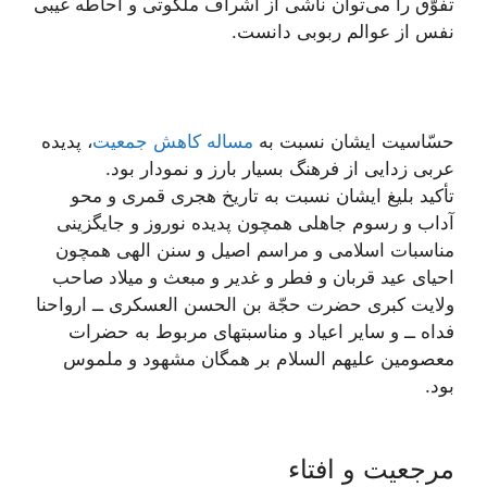
تفوّق را می‌توان ناشى از اشراف ملكوتى و احاطه غيبى
نفس از عوالم ربوبى دانست.
حسّاسيت ايشان نسبت به
مساله کاهش جمعیت
، پديده
عربى زدايى از فرهنگ بسيار بارز و نمودار بود.
تأكيد بليغ ايشان نسبت به تاريخ هجرى قمرى و محو
آداب و رسوم جاهلى همچون پديده نوروز و جايگزينى
مناسبات اسلامى و مراسم اصيل و سنن الهى همچون
احياى عيد قربان و فطر و غدير و مبعث و ميلاد صاحب
ولايت كبرى حضرت حجّة بن الحسن العسكرى ــ ارواحنا
فداه ــ و ساير اعياد و مناسبت‏هاى مربوط به حضرات
معصومين علیهم السلام بر همگان مشهود و ملموس
بود.
مرجعیت و افتاء