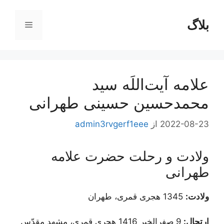
رش
ه
بلاگ
فهرست
حتوا
علامه آیت‌اللَه سید
محمدحسین حسینی طهرانی
2022-08-23
از
admin3rvgerf1eee
ولادت و رحلت حضرت علامه
طهرانی
ولادت:
1345 هجری قمری، طهران
ارتحال:
9 صفرالخیر 1416 هجری قمری، مشهد مقدّس