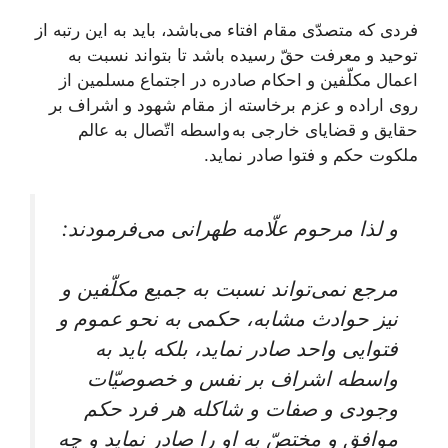
فردى كه متصدّى مقام افتاء می‌‏باشد، بايد به اين رتبه از
توحيد و معرفت حقّ رسيده باشد تا بتواند نسبت به
اعمال مكلّفين و احكام صادره در اجتماع مسلمين از
روى اراده و عزم برخاسته از مقام شهود و اشراف بر
حقايق و قضاياى خارجى به واسطه اتّصال به عالم
ملكوت حكم و فتوا صادر نمايد.
و لذا مرحوم علّامه طهرانى می‌‏فرمودند:
مرجع نمی‌تواند نسبت به جميع مكلّفين و
نيز حوادث مشابه، حكمى به نحو عموم و
فتوايى واحد صادر نمايد، بلكه بايد به
واسطه اشراف بر نفس و خصوصيّات
وجودى و صفات و شاكله هر فرد حكم
موافق و مختصّ به او را صادر نمايد و چه