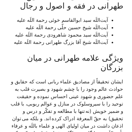
طهرانی در فقه و اصول و رجال
آیت‌اللَه سید ابوالقاسم خوئی رحمة اللَه علیه
آیت‌اللَه شیخ حسین حلّی رحمة اللَه علیه
آیت‌اللَه سید محمود شاهرودی رحمة اللَه علیه
آیت‌اللَه شیخ آقا بزرگ طهرانی رحمة اللَه علیه
ویژگی علامه طهرانی در میان
بزرگان
ایشان تحقيقاً از مصاديق علماء ربانی است كه حقایق و
حوادث عالم وجود را با چشم شهود و بصيرت قلب به
علم حضورى و شهود عينى احساس نموده و حقيقت
توحيد را با سیروسلوک در منازل و عوالم ربوبى، با قلب
و ضمير خويش (نه تنها با مطالعه و تفكّر و درس و
تحقيق) به حقّ المعرفة ادراک كرده اند. و بلكه می توان
اذعان داشت در ميان اولياى الهى و علماء باللَه و عرفاء