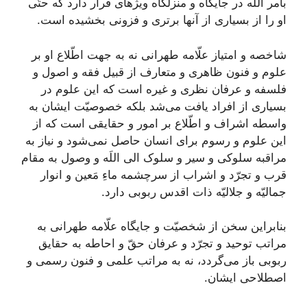
بأمر اللَه در جايگاه و منزلگاه ويژه‏اى قرار دارد كه حتّى
او را از بسيارى از آنها برترى و فزونى بخشيده است.
شاخصه و امتياز علّامه طهرانى نه به جهت اطّلاع او بر
علوم و فنون ظاهرى و متعارف از قبيل فقه و اصول و
فلسفه و عرفان نظرى و غيره است كه اين علوم در
بسيارى از افراد يافت می‌‏شد بلکه خصوصيّت ايشان به
واسطه اشراف و اطّلاع بر امور و حقايقى است كه از
اين علوم و رسوم براى انسان حاصل نمی‌‏شود و نياز به
مراقبه سلوكى و سير و سلوک الى اللَه و وصول به مقام
قرب و تجرّد و اشراب از سرچشمه ماءِ مَعين و انوار
جماليّه و جلاليّه ذات اقدس ربوبى دارد.
بنابراين سخن از شخصيّت و جايگاه علّامه طهرانى به
مراتب توحيد و تجرّد و عرفان حقّ و احاطه به حقایق
ربوبى باز می‌‏گردد، نه به مراتب علمى و فنون رسمى و
اصطلاحى ايشان.