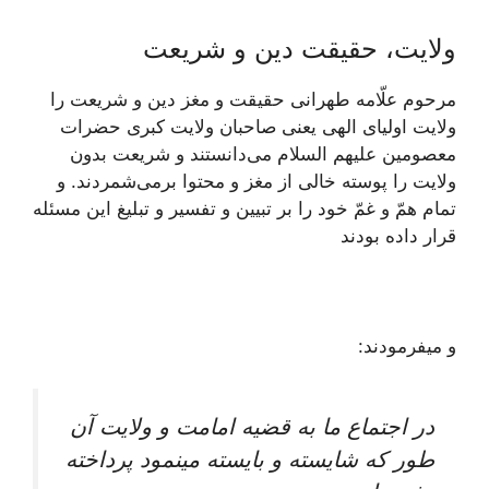
ولایت، حقیقت دین و شریعت
مرحوم علّامه طهرانى حقيقت و مغز دين و شريعت را
ولايت اولياى الهى يعنى صاحبان ولايت كبرى حضرات
معصومين علیهم السلام می‏‌دانستند و شريعت بدون
ولايت را پوسته خالى از مغز و محتوا برمی‌شمردند. و
تمام همّ و غمّ خود را بر تبيين و تفسير و تبليغ اين مسئله
قرار داده بودند
و می‏فرمودند:
در اجتماع ما به قضيه امامت و ولايت آن
طور كه شايسته و بايسته می‏نمود پرداخته