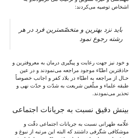
اشخاص توصيه می‌كردند:
بايد نزد بهترين و متخصّص‏ترين فرد در هر
رشته رجوع نمود
و خود نيز جهت رعايت و پيگيرى درمان به معروف‏ترين و
حاذق‏ترين اطبّاء موجود مراجعه می‌نمودند و در عين
حـال از مراجعه به اطبّاء در بلاد كفر و اجانب خصوصاً
طبقه علماء و مبلّغين شريعت به شدّت و حدّت نهى و
تحذير می‌‏نمودند.
بینش دقیق نسبت به جریانات اجتماعی
علّامه طهرانى نسبت به جريانات اجتماعى دقّت و
موشكافى شگرفى داشتند كه البته اين مرتبه از نبوغ و