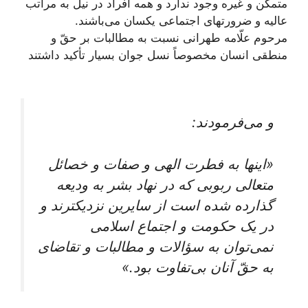
متمكّن و غيره وجود ندارد و همه افراد در نيل به مراتب
عاليه و ضرورت‏هاى اجتماعى يكسان می‌‏باشند.
مرحوم علّامه طهرانی نسبت به مطالبات بر حقّ و
منطقى انسان مخصوصاً نسل جوان بسيار تأكيد داشتند
و می‌فرمودند:
«اينها به فطرت الهى و صفات و خصائل
متعالى ربوبى كه در نهاد بشر به وديعه
گذارده شده است از سايرين نزديک‏ترند و
در يک حكومت و اجتماع اسلامى
نمی‌‏توان به سؤالات و مطالبات و تقاضاى
به حقّ آنان بی‌‏تفاوت بود.»