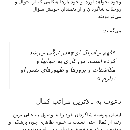
وجود نخواهد آورد. و خود بارها هنگامى كه از احوال و
روحيّات شاگردان و ارادتمندان خويش سؤال
می‌فرمودند
می‌گفتند:
«فهم و ادراک او چقدر ترقّى و رشد
كرده است، من كارى به خواب‏ها و
مكاشفات و بروزها و ظهورهاى نفس او
ندارم.»
دعوت به بالاترین مراتب کمال
ایشان پيوسته شاگردان خود را به وصول به عالی ترين
رتبه از كمال حتى نسبت به علوم ظاهرى چون پزشكى و
مهندسى و غيره تشويق و ترغيب می ‏فرمودندو به