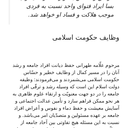
بسا ايراد فتواى واحد نسبت به فردى
موجب هلاكت و فساد او خواهد شد.
وظایف حکومت اسلامی
مرحوم علّامه طهرانى حفظ ديانت افراد جامعه و رشد
آنان را در مسير كمال از وظايف خطير و حسّاس
حكومت اسلامى می‌‍‏شمردند و می‌فرمودند: وظيفه
دولت اسلام اين است كه وسيله رشد و ترقّى افراد
جامعه را در دو جهت معنويّت و ارتقاء علوم ظاهرى به
هر نحو ممكن فراهم سازد و تأمين عدالت اجتماعى و
آسايش معيشت و حفظ دماء و نفوس و أعراض افراد
جامعه بر عهده مسئولين و متصدّيان امر می‌‏باشد. و
نسبت به اين مسئله هيچ تفاوتى بين آحاد جامعه از