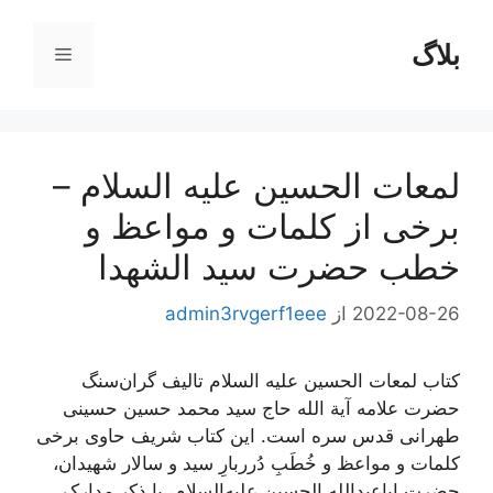
رش
ه
بلاگ
فهرست
حتوا
لمعات الحسین علیه السلام –
برخی از کلمات و مواعظ و
خطب حضرت سید الشهدا
2022-08-26
از
admin3rvgerf1eee
کتاب لمعات الحسین علیه السلام تالیف گران‌سنگ
حضرت علامه آیة الله حاج سید محمد حسین حسینی
طهرانی قدس سره است. این کتاب شریف حاوی برخی
کلمات و مواعظ و خُطَبِ دُرربارِ سید و سالار شهیدان،
حضرت اباعبدالله الحسین علیه‌السلام، با ذکر مدارک