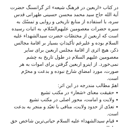
در کتاب «اربعین در فرهنگ شیعه» اثر گرانسنگ حضرت
آیة الله حاج سید محمد محسن حسینی طهرانی قدس
سره، با استفاده از منابع تاريخى و روايى و تمسّك به
سيره حضرات معصومين عليهم‌‏السّلام، به اثبات رسیده
است که اربعین از مختصّات حضرت سیدالشهداء علیه
السلام بوده و علیرغم تأکیداتِ بسیار بر اقامۀ مجالس
ذکر، هیچ اثری از اقامۀ مجلس اربعین براى ساير
معصومین علیهم السلام در طول تاریخ به چشم
نمى‌‏خورد. از اینرو اربعين گرفتن براى اموات به هر
صورت، مورد امضایِ شارع نبوده و بدعت و محرّم
است.
اهمّ مطالب مندرجه در این اثر:
• حقیقت معنای «شعار» در مکتب تشیع
• ولایت و امامت، محور اصلی در مکتب تشیع
• تعدّی از حدود ولایت، منافی با تعبّد و منجر به بدعت
است.
• قیام سیدالشهداء علیه السلام حیاتی‌ترین شاخص حق