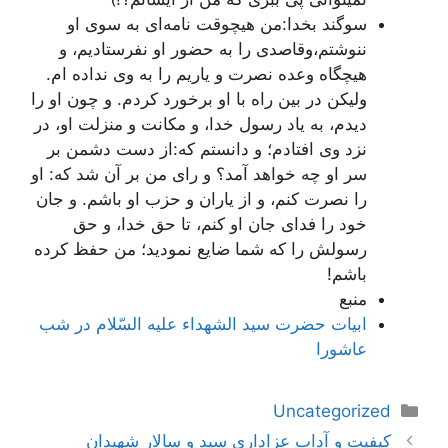
سوگند بخدا:من هیچوقت نامه‌ای به سوی او
ننوشتم،وقاصدی را به حضور او نفرستادیم، و
هیچگاه وعده نصرت و یاریم را به وی نداده ام.
ولیکن در بین راه با او برخورد کردم. و چون او را
دیدم، به یاد رسول خدا، و مکانت و منزلت او، در
نزد وی افتادم؛ و دانستم که:از دست دشمن بر
سر او چه خواهد آمد؟ و رای من بر آن شد که: او
را نصرت کنم، و از یاران و حزب او باشم. و جان
خود را فدای جان او کنم، تا حق خدا، و حق
رسولش را که شما ضایع نمودید؛ من حفظ کرده
باشم!
منبع
ابيات‌ حضرت‌ سيد الشهداء عليه‌ السّلام‌ در شب‌
عاشورا
دسته‌ها
Uncategorized
ناوبری
کیفیت و آداب عزاداری سید و سالار شهیدان