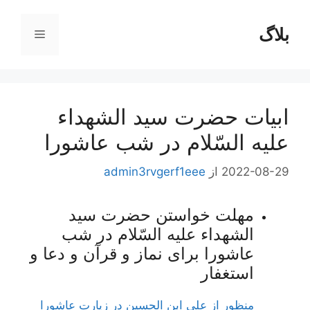
رش
ه
بلاگ
فهرست
حتوا
ابيات‌ حضرت‌ سيد الشهداء
عليه‌ السّلام‌ در شب‌ عاشورا
2022-08-29
از
admin3rvgerf1eee
مهلت‌ خواستن‌ حضرت‌ سید
الشهداء علیه‌ السّلام‌ در شب‌
عاشورا برای‌ نماز و قرآن‌ و دعا و
استغفار
منظور از علی ابن الحسین در زیارت عاشورا