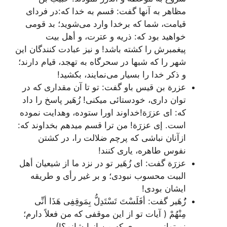
مظاهر به آنها گفت: قسم به خدا که:در فردای
قیامت، شما که برخدا وارد می‌شوید؛ بد قومی
خواهید بود که: ذریه و عترت، و أهل بیت
پیغمبرش را کشته باشد! و نیز عبادت کنندگان این
شهر را که شبها در سحرگاه به تهجد، قیام دارند؛
و ذکر خدا را بسیار می‌نمایند، بکشید!
عزرة بن قیس باو گفت: تو تا آن مقداری که در
توان داری، خودستائی میکنی! زُهَیر پاسخ را داد
که: ای عزرَة!خداوند اورا ستوده، وهدایت نموده
است. إی عزرَة! من ترا قسم میدهم بخداوند که:
ازآنان نباشی که پرچم ضلالت را، در کشتن
نفوس طاهره، یاری کنند!
عزرَة گفت: ای زُهَیر تو در نزد ما از شیعیان أهل
البیت محسوب نبودی؛ و بر غیر رأی و طریقه
ایشان بودی!
زُُهَیر گفت:
أفَلَسْتَ تَسْتَدِلُّ بِمَوقِفِی هَذَا أنِّی
مِنْهُمْ
( آیات تو از این موقفی که من فعلاً دارم؛
نمیتوانی پی ببری که من از ایشانم؟!)