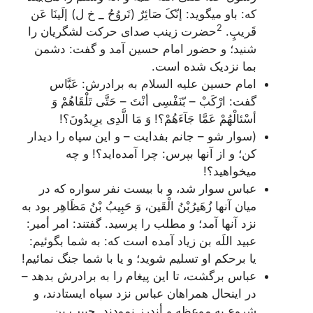
که: باو میگوید:
إنّکَ صَائِرٌ (تَروُحُ _ خ ل) إلَینَا عَن
2
قَریبٍ.
حضرت زینب صدای حرکت لشگریان را
شنید؛ و حضور امام حسین آمد و گفت: دشمن
بما نزدیک شده است.
امام حسین علیه السلام به برادرش: عَبَّاس
گفت:
‌ ارْکَبْ – بّنَفْسِی أنْتَ – حَتَّی تَلْقَاهُمْ وَ
أسْئالْهُمْ عَمَّا جَآءَهُمْ؟! وَ مَا الَّدِی یرِیدُونَ؟!
(سوار شو – جانم بفدایت – و این سپاه را دیدار
کن؛ و از آنها بپرس: چرا آمده‌اید؟! و چه
میخواهید؟!
عباس سوار شد، و با بیست نفر سواره که در
میان آنها زُهَیرُبْنُ الْقَین، وَ حَبِیبُ بْنُ مَظَاهِر بود به
نزد آنها آمد؛ و مطلب را پرسید. گفتند: امر أمیر:
عبید اللَه بن زیاد آمده است که: به شما بگوئیم:
یا برحکم او تسلیم شوید؛ و یا با شما جنگ نمائیم!
عباس برگشت، تا این پیغام را به برادرش بدهد –
در اینحال همراهان عباس نزد سپاه ایستادند، و
شروع به موعظه و أندرز نمودند. حبیب بن