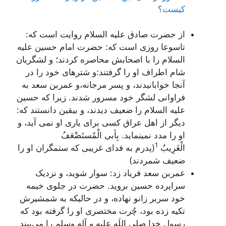
کیست؟
از حضرت صادق علیه السلام روایت است که:
تاسوعا روزی است که: حضرت امام حسین علیه
السلام را با اصحابش محاصره کردند؛ و لشگریان
شام اطراف او را گرفتند:و شترهای خود را در
آنجا خوابانیدند، و پسر مرجانه،‌و عمربن سعد به
فراوانی لشگر خود مسرور شدند. زیرا که حسین
علیه السلام را ضعیف دیدند، و بیقین دانستند که:
دیگر از اهل عراق کسی برای یاری او نمی آید، و
او را مدد نمینماید.
بِأبی الْمُستَضْعَفُ
1
الْغَرِیبُ
(پدرم به فدای غریبی که ستمگران او را
ضعیف شمردند)
عمربن سعد فریاد زد: سوار شوید، و نزدیک
سراپرده حسین بروید. حضرت در جلوی خیمه
خود سربر زانو نهاده، و در حالیکه به شمشیرش
تکیه زده بود، چُرت مختصری او را گرفته بود که
رسول خدا صلی اللَه علیه و آله وسلم را می‌بیند