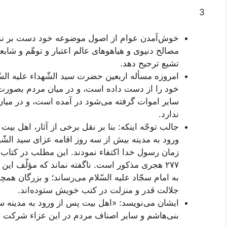
3
خوش‌آمدن عوام از اصول موضوعه خود دست بر ندارد،
مصالح دنیوی و هیاهوهای عالم اعتبار و توهّم و شایعا
تشیع ترجیح دهد.
امروزه مسأله اربعین حضرت سید الشّهداء علیه السّل
خود را از دست داده است، و در میان مردم بصورت یک
سایر اموات گرفته می‌شود در آمده است، و در میان
ندارد.
جالب توجّه اینکه: بنا بر نقل برخی از آثار، اهل بیت
ورود به مدینه بیش از سه روز اقامه عزای سید الشّهد
زمان رسول خدا اکتفاء نمودند. این مطلب در کتاب «أ
٢٧٧ هجری مذکور است. ناگفته نماند که مؤلّف ا
به امام سجّاد علیه السّلام می‌رساند؛ و بزرگان همچ
جلالت قدر و منزلت در کتب خویش ستوده‌اند.
ایشان می‌نویسد: «اهل بیت پس از ورود به مدینه س
بنی‌هاشم و سایر اصناف مردم در این عزاء شرکت ن