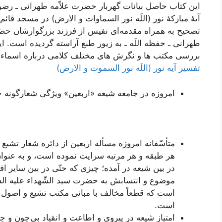
این کتاب حاصل بیانات گهربار حضرت علاّمه طهرانی ـ رضوان
آیۀ مبارکۀ نور (اللَه نور السماوات و الارض) در مسجد ق
تصحیح به همراه مقدمه‌ای نفیس از فرزند بزرگوارشان حضر
طهرانی ـ حفظه اللَه ـ به زیور طبع آراسته گردیده است. 
بررسی مکتب ها و نگرش های مختلف کلامی درباره اسماء
تفسیر آیه نور (اللَه نور السموت و الارض)
امروزه در جامعه شیعه «اربعین» ویژگی شعارگونه 
متأسّفانه امروزه مسأله اربعین از دائره شعار تشیع و 
هر طبقه و هر مرتبه سرایت نموده است، و به عنوان
در بین شیعه در آمده؛ چیزی که حتّی در بین سایر ا
موضوع و انتسابش به حضرت سید الشّهداء علیه السّ
است که قطعاً مخالف با مبانی مکتب تشیع و اصول م
است.
امتیاز شیعه در پیروی و اطاعت و انقیاد بی‌چون و 