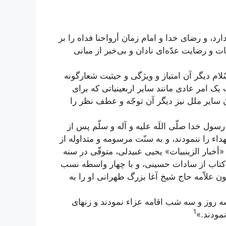
 و رضای خدا و امام زمان أرواحنا فداه را بر
ت و رضایت عدّه‌ای نادان و بی‌خبر از مبانی
ام دیگر آن امتیاز و ویژگی و حیثیت شعارگونه
 امر عادی مانند سایر اربعینیاتی که برای
 سایر ملل نیز دیگر آن توجّه و عطف نظر را
 رسول خدا صلّی اللَه علیه و آله و سلّم پس از
اء را ننمودند، و به سنّت مرسومه و متداوله از
خبار الزینبیات» یحیی عبیدلی،‌ متوفّی در سنه
ین کتاب از سادات حسینی، و با چهار واسطه نسب
ون علاّمه حاج شیخ آغا بزرگ طهرانی او را به
ه روز و سه شب اقامه عزاء نمودند و زنهای
1
مودند.»