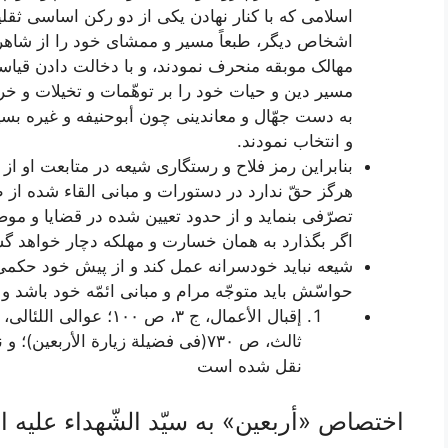
اسلامی که با کنار نهادن یکی از دو رکن اساسی ثقل
اشخاص دیگر، طبعاً مسیر و ممشای خود را از شاهرا
مهالک موبقه منحرف نمودند، و با دخالت دادن قیا
مسیر دین و حیات خود را بر توهّمات و تخیلات و خراف
به دست جهّال و معاندینی چون أبوحنیفه و غیره بسپر
و انتخاب نمودند.
بنابراین رمز فلاح و رستگاری شیعه در متابعت او از
هرگز حقّ ندارد در دستورات و مبانی القاء شده از
تصرّفی بنماید و از حدود تعیین شده در قضایا و مو
اگر بگذارد به همان خسارت و مهلکه دچار خواهد گش
شیعه نباید خودسرانه عمل کند و از پیش خود حکمی 
حواسّش باید متوجّه مرام و مبانی ائمّه خود باشد و ب
ثالث، ص ٧٣٠(فی فضیلة زیارة الأربعی
نقل شده است
اختصاص «أربعين» به سيّد الشّهداء عليه ال