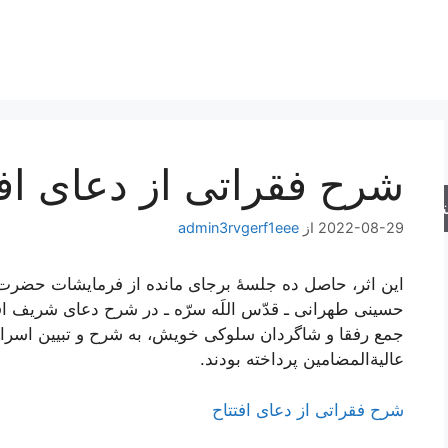
شرح فقراتی از دعای افت
جو
2022-08-29
از
admin3rvgerf1eee
این اثر، حاصل ده جلسۀ برجای مانده از فرمایشات حضرت ع
حسینی طهرانی ـ قدّس اللَه سرّه ـ در شرح دعای شریف ا
جمع رفقا و شاگردان سلوکی خویش، به شرح و تبیین اسرار
عالیة‌المضامین پرداخته بودند.
شرح فقراتی از دعای افتتاح