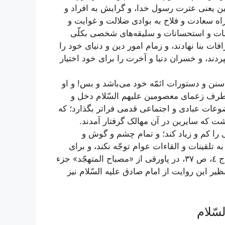
ین یعنی عترت رسول خدا، و گرایش به افراد و
ه سعادت و فلاح به بوادی ضلالت و غوایت و
سات و استحسانات و سلیقه‌های شخصی بکلّی
ات بنا نهادند، و زمام امور دین و دنیای خود را
دند، و خسران دنیا و آخرت را برای خود اختیار
 سنن و دستورات ائمّه خود می‌باشد و بس! و او
 طرف زعمای معصومین علیهم‌ السّلام دخل و
ضوعات عبادی و اجتماعی قدمی فراتر بگذارد؛ که
ت که سایرین در آن مهالک گرفتار آمدند.
را کم و زیاد کند؛ و تمام چشم و گوش و
ه تلقینات و القاءات عوام توجّه نکند، و برای
إقبال الأعمال، ج ٣، ص ١٠٠؛ عوالی اللئالی، ج ٤‌، ص ٣٧، در پاورقی از «مصباح المتهجّد» جزء
ن)؛ و نظیر این روایت از امام صادق علیه السّلام نیز
سّلام