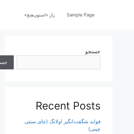
رش
ه
Sample Page
راز «استون‌هنج»
حتوا
جستجو
جست
Recent Posts
فواید شگفت‌انگیز اولانگ (چای سنتی
چینی)