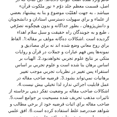
اصل‌، قسمت‌ معظم‌ جلد دوّم‌ « نور ملكوت‌ قرآن‌»
ميباشد ، به‌ جهت‌ اهمّيّت‌ موضوع‌ و بنا به‌ پيشنهاد بعضي‌
از علماء و براي‌ سهولت‌ دسترسي‌ استادان‌ و دانشجويان‌
و دانش‌پژوهان‌ ، بطور جداگانه‌ و بدون‌ هيچگونه‌ تصرّفي‌
، طبع‌ و به‌ جويندگان‌ راه‌ حقيقت‌ و سبل‌ سلام‌ اهداء
گرديده‌ است‌ .اشكالات ده‌گانه مولف بر مقاله:1. الفاظ
براي روح معاني وضع شده اند نه براي مصاديق و
نمونه‌ها پس فهم عبارات و جملات در قرآن و روايات
متكي بر نتايج علوم تجربي نخواهدبود.2. الهيات بر
اساس برهان بنا شده است و علوم تجربي بر اساس
استقراء پس تغيير در نظريات تجربي موجب تغيير
برهانيات نمي‌تواند بشود.3. فرضيه صاحب مقاله در
عمل قابليت اجرائي ندارد لذا تخيلي بيش نيست.4.
اشكالات صاحب مقاله بر وضعيت تفكر ديني برخاسته از
تاثيرات مذهب تحريف شده مسيحيت بر جوامع است.5.
صاحب مقاله براي اثبات فرضيه خود از برخي مطالب و
شواهد صددرصد غلط استفاده كرده است.6. افق علمي
دين سيطره بر هستي دارد و افق علوم تجربي محصور