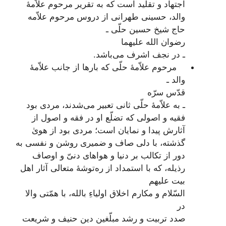
اجتهاد و تقلید است که به تقریر مرحوم علاّمۀ
والد، حسینی طهرانی از دروس مرحوم علاّمه
حاج شیخ حسین حلّی ـ
رضوان الله علیهما
ـ در نجف اشرف می‌باشد.
مرحوم علاّمۀ حلّی که بارها از جانب علاّمۀ
والد ـ
قدّس سرّه
ـ به علاّمۀ حلّی ثانی تعبیر می‌شدند، مردی بود
فقیه و اصولی که تضلّع او در فقه و اصول از
آثارش پیدا و نمایان است؛ مردی بود از هویٰ
گذشته، با دلی صاف و ضمیری روشن و نفسی به
دور از تکالب بر دنیا و هواهای دنیّ و اوصاف
رذیله، که با استمداد از ره‌توشۀ متعالی آثار اهل
بیت علیهم
السّلام و مکارم اخلاق اولیا
ءِ
بالله، با همّتی والا
در
صدد تربیت و رشد مبلّغین دین حنیف و شریعت