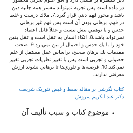
در ماده است پس تجربه نميتواند مفسر همه جانبه دين
باشد و محور فهم ديني قرار گيرد.7. ملاك درست و غلط
در فهم، برهاني بودن آن است پس فهم غير برهاني
حدس و يا توهمي بيش نيست و عقلاً قابل اعتماد
نمي‌تواند باشد.8. اتكاء انسان به عقل است و عقل يقين
خود را با يك حدس و احتمال از بين نمي‌برد.9. صحت
مقدمات يك برهان صحيح، براساس عقل مستقل از علم
حصولي و تجربي است پس با تغيير نظريات تجربي تغيير
نمي‌كند.10. فرضيه‌ها و تئوري‌ها تا برهاني نشوند ارزش
معرفتي ندارند.
کتاب نگرشی بر مقاله بسط و قبض تئوریک شریعت
دکتر عبد الکریم سروش
موضوع کتاب و سبب تألیف آن