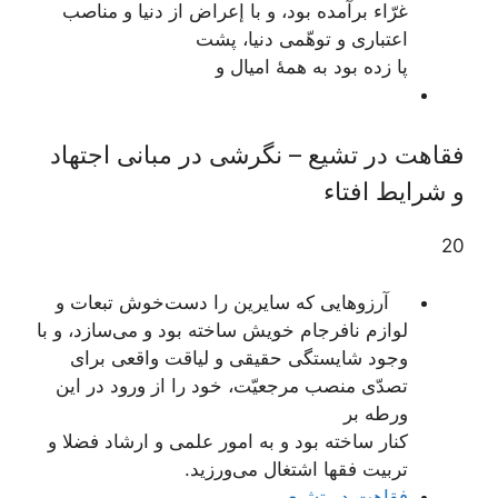
غرّاء برآمده بود، و با إعراض از دنیا و مناصب
اعتباری و توهّمی دنیا، پشت
پا زده بود به همۀ امیال و
فقاهت در تشیع – نگرشی در مبانی اجتهاد
و شرایط افتاء
20
آرزوهایی که سایرین را دست‌خوش تبعات و
لوازم نافرجام خویش ساخته بود و می‌سازد، و با
وجود شایستگی حقیقی و لیاقت واقعی برای
تصدّی منصب مرجعیّت، خود را از ورود در این
ورطه بر
کنار ساخته بود و به امور علمی و ارشاد فضلا و
تربیت فقها اشتغال می‌ورزید.
فقاهت در تشیع