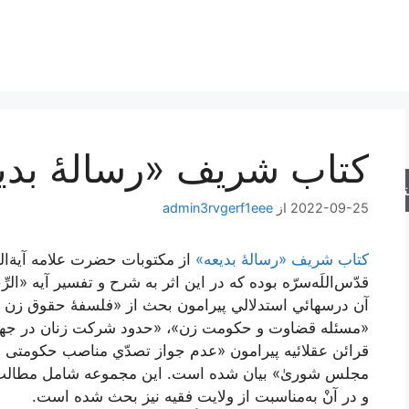
کتاب شریف «رسالۀ بدی
جو
2022-09-25
از
admin3rvgerf1eee
کتاب شریف «رسالۀ بدیعه»
از مکتوبات حضرت علامه آیة‌ا
قدّس‌اللَه‌سرّه بوده که در این اثر به شرح و تفسير آيه «الرِّجَال
آن‌ درسهائي‌ استدلالي پیرامون بحث از «فلسفۀ حقوق زن 
«مسئله قضاوت و حکومت زن»، «حدود شرکت زنان در جهاد
قرائن عقلائیه پیرامون «عدم‌ جواز تصدّي‌ مناصب‌ حكومتی‌ و 
مجلس‌ شوریٰ»‌ بيان‌ شده‌ است‌. اين‌ مجموعه‌ شامل‌ مطالب‌ 
و در آن‌ْ به‌مناسبت‌ از ولايت‌ فقيه‌ نيز بحث‌ شده‌ است‌.