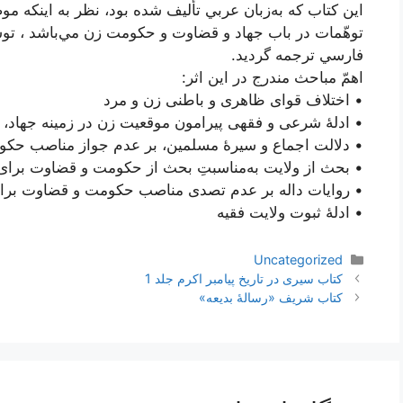
اين كتاب كه‌ به‌زبان‌ عربي‌ تأليف‌ شده‌ بود، نظر به‌ اينكه‌ موض
توهّمات‌ در باب‌ جهاد و قضاوت‌ و حكومت‌ زن‌ مي‌باشد ، توس
فارسي‌ ترجمه‌ گرديد.
اهمّ مباحث مندرج در این اثر:
• اختلاف قوای ظاهری و باطنی زن و مرد
• ادلۀ شرعی و فقهی پیرامون موقعیت زن در زمینه جهاد
• دلالت اجماع و سیرۀ مسلمین، بر عدم جواز مناصب حک
• بحث از ولایت به‌مناسبتِ بحث از حکومت و قضاوت برای
• روایات داله بر عدم تصدی مناصب حکومت و قضاوت برا
• ادلۀ ثبوت ولایت فقیه
دسته‌ها
Uncategorized
ناوبری
کتاب سیری در تاریخ پیامبر اکرم جلد 1
نوشته‌ها
کتاب شریف «رسالۀ بدیعه»