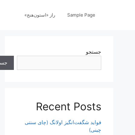
رش
ه
Sample Page
راز «استون‌هنج»
حتوا
جستجو
جست
Recent Posts
فواید شگفت‌انگیز اولانگ (چای سنتی
چینی)