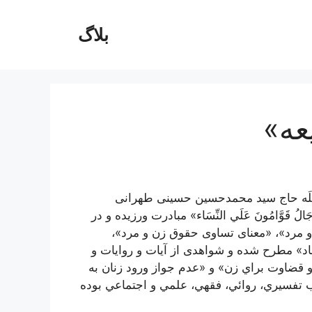
بلاگ
عه»
للَه حاج سید محمدحسین حسینی طهرانی
ُ قَوَّامُونَ عَلَي‌ النِّسَاء» مبادرت ورزیده و در
و مرد»، «معنای تساوی حقوق زن و مرد»،
» مطرح شده و شواهدی از آیات و روایات و
قضاوت‌ براي‌ زن»‌ و «عدم‌ جواز ورود زنان‌ به‌
تفسيري‌، روائي‌، فقهي‌، علمي‌ و اجتماعي‌ بوده‌