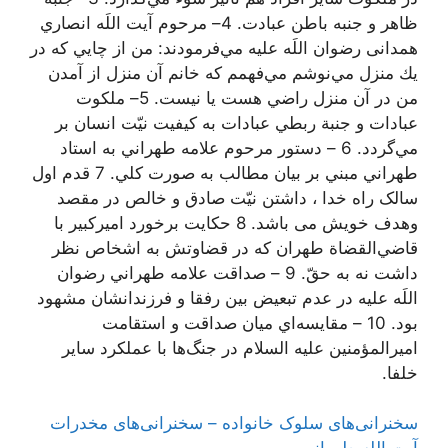
ظاهر و جنبه باطن عبادت. 4– مرحوم آیت اللَه انصاري
همدانی رضوان اللَه عليه مي‌فرمودند: من از چايي كه در
يك منزل مي‌نوشم مي‌فهمم كه خانم آن منزل از آمدن
من در آن منزل راضي هست يا نيست. 5– ملكوت
عبادات و جنبة ربطي عبادات به كيفيت نيّت انسان بر
مي‌گردد. 6 – دستور مرحوم علامه طهراني به استاد
طهراني مبني بر بيان مطالب به صورت كلي. 7 قدم اول
سالک راه خدا ، داشتن نیّت صادق و خالص در مقصد
وهدف خویش می باشد. 8 حكايت برخورد اميركبير با
قاضي‌القضاة طهران كه در قضاوتش به اشخاص نظر
داشت نه به حقّ. 9 – صداقت علامه طهراني رضوان
اللَه عليه در عدم تبعيض بين رفقا و فرزندانشان مشهود
بود. 10 – مقايسه‌اي ميان صداقت و استقامت
اميرالمؤمنين عليه السلام در جنگ‌ها با عملكرد ساير
خلفا.
سخنرانی‌های سلوک خانواده – سخنرانی‌های مخدرات