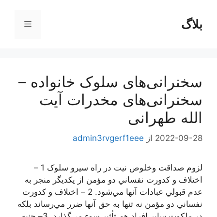
رش
ه
بلاگ
فهرست
حتوا
سخنرانی‌های سلوک خانواده –
سخنرانی‌های مخدرات آیت
الله طهرانی
2022-09-28
از
admin3rvgerf1eee
لزوم صداقت وخلوص نیت در راه سیرو سلوک 1 –
اختلاف و كدورت نفساني دو مؤمن از يكديگر منجر به
عدم قبولي عبادات آنها مي‌شود. 2 – اختلاف و كدورت
نفساني دو مؤمن نه تنها به حق آنها ضرر مي‌رساند بلكه
در ملكوت ساير افراد هم تأثير سوء مي‌گذارد. 3– جنبه