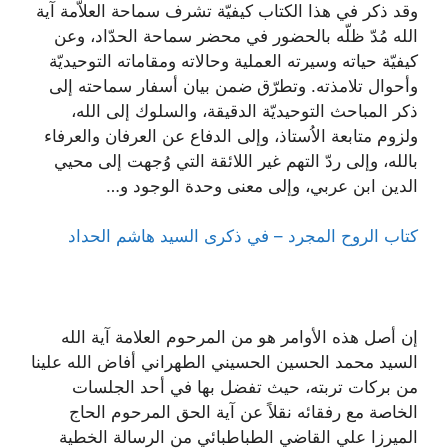
وقد ذكر في هذا الكتاب كيفيّة تشرف سماحة العلاّمة آية
الله مُدّ ظلّه بالحضور في محضر سماحة الحدّاد، وعن
كيفيّة حياته وسيرته العملية وحالاته ومقاماته التوحيديّة
وأحوال تلامذته. وتطرّق ضمن بيان أسفار سماحته إلى
ذكر المباحث التوحيديّة الدقيقة، والسلوك إلى الله،
ولزوم متابعة الاُستاذ، وإلى الدفاع عن العرفان والعرفاء
بالله، وإلى ردّ التهم غير اللائقة التي وُجهت إلى محيي
الدين ابن عربي، وإلى معنى وحدة الوجود و…
كتاب الروح المجرد – في ذكرى السيد هاشم الحداد
إن أصل هذه الأوامر هو من المرحوم العلامة آية الله
السيد محمد الحسين الحسيني الطهراني أفاض الله علينا
من بركات تربته، حيث تفضل بها في أحد الجلسات
الخاصة مع رفقائه نقلاً عن آية الحق المرحوم الحاج
الميرزا علي القاضي الطباطبائي من الرسالة الخطية