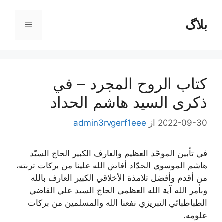
رش
ه
بلاگ
فهرست
حتوا
كتاب الروح المجرد – في
ذكرى السيد هاشم الحداد
2022-09-30
از
admin3rvgerf1eee
في تأبين الموحّد العظيم والعارف الكبير الحاج السيّد
هاشم الموسوي الحدّاد أفاض الله علينا من بركات تربته،
من أقدم وأفضل تلامذة الأخلاقي الكبير العارف بالله
وبأمر الله آية الله العظمى الحاج السيد علي القاضي
الطباطبائي التبريزي نفعنا الله والمسلمين من بركات
علومه.