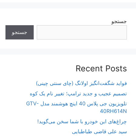
جستجو
جستجو
Recent Posts
فواید شگفت‌انگیز اولانگ (چای سنتی چینی)
تصمیم عجیب و جدید ترامپ؛ تغییر نام یک کوه
تلویزیون جی پلاس 40 اینچ هوشمند مدل GTV-
40RH614N
چراغ‌های این خودرو با شما سخن می‌گوید!
سید علی قاضی طباطبایی