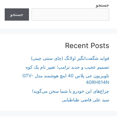
جستجو
جستجو
Recent Posts
فواید شگفت‌انگیز اولانگ (چای سنتی چینی)
تصمیم عجیب و جدید ترامپ؛ تغییر نام یک کوه
تلویزیون جی پلاس 40 اینچ هوشمند مدل GTV-
40RH614N
چراغ‌های این خودرو با شما سخن می‌گوید!
سید علی قاضی طباطبایی