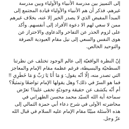
إلى التمييز بين مدرسة الأنبياء والأولياء وبين مدرسة
غيرهم، فذكر أن هم الأنبياء والأولياء قيادة المجتمع إلى
المبدأ المفيض الذي لا يصدر الخير إلا عنه، بخلاف غيرهم
ممن لا سعي لهم الا دعوة الأفراد إلى أنفسهم. وأكد
على لزوم الحذر عن التفاخر والدعاوى والاحتراز عن
هوى النفس والسعي إلى نيل مقام العبودية الصرفة
والتوحيد الخالص.
إنّ النظرة الواقعيّة إلى عالم الوجود تختلف عن نظرتنا
السطحيّة والبسيطة، فرغم عظمة مقام الإمام والمعاجز
التي تصدر منه، إلّا أنّه يقول: وَ مَا أَنَا يَا رَبِّ وَ مَا خَطَرِي‏ !!
فما هو السرّ في ذلك؟ وهل يقولها الإمام تواضعًا وتمثيلًا؟
أم أنّه يكشف عن حقيقة وجوديّةٍ تخفى علينا؟ تعرّض
سماحة آية الله السيّد محمد محسن الطهراني في
محاضرته الأولى في شرح دعاء أبي حمزة الثمالي إلى
هذه الأسئلة مبيّنًا مقام الإمام عليه السلام في قبال الله
عزّ وجل.