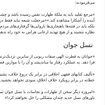
می‌فرمودند:
«مرجع تقلید باید به ملکۀ طهارت نفس رسیده باشد و چشم
آینده را آشکارا مشاهده کند.»«مرجعیّت شیعه نباید فقط د
بلکه باید در فتنه‌ها ناهنجاری‌ها ناروایی‌ها گرفتاری‌های مردم 
نظاره ننشیند و از هیچ تهدید ارعابی هراس به خود راه ندهد
نسل جوان
«جوانان به فطرت الهی صفات ربوبی از سایرین نزدیک‌ترند.
فرا دهد. به عملکرد رفتار ما مى‏اندیشد و آن را با مواز
«تألیف کتاب‏هاى فقهى اخلاقى در برابر یک دروغ خلاف، پش
خطابه در برابر رویکرد خلاف اخلاق، سودى نخواهد بخشید.
«امروزه دیگر سخن از طهارات و نجاسات با نسل جوان ثمرى
باورهاى نسل جدید چندان مشکلى را حل نخواهند کرد!»