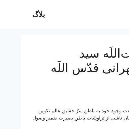
بلاگ
للَه سید
ی قدّس اللَه
قت وجود خود به باطن سرّ حقایق عالم تکوین
يشان‏ ناشى از تراوشات باطن بصيرت ضمير وصول