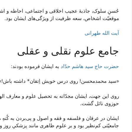
حُسنِ سلوک، جاذبۀ عجیب اخلاقی و اجتماعی، احاطه و اشر
موقعیّت اشخاص، سعه ظرفيت از ویژگی‌های ایشان بود.
آیت الله طهرانی
جامع علوم نقلی و عقلی
حضرت حاج سید هاشم حدّاد
به ایشان فرموده بودند:
«سید محمدمحسن! روی درس خویش اِتقان* داشته باش!»
روی این جهت، ایشان مجدّانه به تحصیل علوم و معارف الهی
حوزوی نائل گشت.
ایشان در عرفان و فلسفه و فقه و اصول و پى‌‌بردن به کُنهِ
جامعیّتی کم‌نظیر بود و بر علوم ظاهری مانند پزشکیِ روز