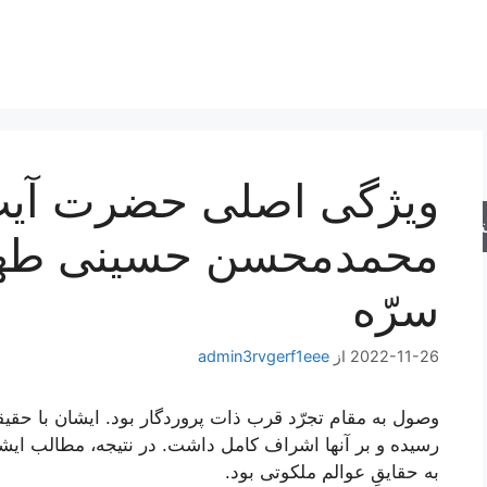
ویژگی اصلی حضرت آیت‌ا
جو
محمدمحسن حسینی طهران
سرّه
2022-11-26
از
admin3rvgerf1eee
وصول به مقام تجرّد قرب ذات پروردگار بود. ایشان با حقی
رسیده و بر آنها اشراف کامل داشت. در نتیجه، مطالب‏ ا
به حقایقِ عوالم ملکوتى بود.