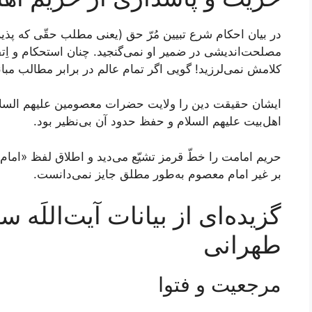
در بیان احکام شرع تبیین مُرّ حق (یعنی مطلب حقّی که پذی
مصلحت‌اندیشی در ضمیر او نمی‌گنجید. چنان استحکام و اِتقا
کلامش نمی‌لرزید! گویی اگر تمام عالم در برابر مطالب مبانى 
ایشان حقیقت دین را ولایت حضرات معصومین علیهم السلام
اهل‌بیت علیهم السلام و حفظ حدود آن بی‌نظیر بود.
حریم امامت را خطّ قرمز تشیّع می‌دید و اطلاق لفظ «امام»
بر غیر امام معصوم به‌طور مطلق جایز نمی‌دانست.
گزیده‌ای از بیانات آیت‌الل
طهرانی
مرجعیت و فتوا