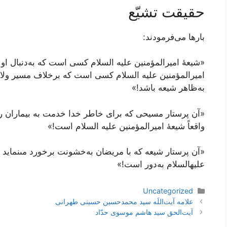
حقیقت تشیّع
بارها می‌فرمودند:
«شیعۀ امیرالمؤمنین علیه السلام کسی است که به‌دنبال او
امیرالمؤمنین علیه السلام کسی است که برخلاف مسیر ول
به‌ظاهر شیعه باشد!»
«آن پرستار مسیحى که براى خاطر خدا خدمت به بیماران را
واقعاً شیعۀ امیرالمؤمنین علیه ‏السلام است!»
«آن پرستار شیعه که با مریضان به‌خشونت برخورد مى‏نماید و
علیه‏السلام به‌دور است!»
دسته‌ها
Uncategorized
ناوبری
علامه آیت‌اللَه سید محمدحسین حسینی طهرانی
نوشته‌ها
آیت‌الحق سید هاشم موسوی حدّاد