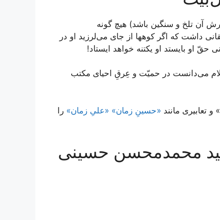
رش آن تلخ و سنگین باشد) هیچ گونه
نی داشت که اگر کوه‏ها از جاى می‌لرزید او در
حقّ او بایستد او یک‏تنه خواهد ایستاد!
 می‌دانست در حمیّت و عِرقِ احیای مکتب
 و تعابیری مانند
«حسینِ زمان» «علیِ زمان»
را
َه سید محمدمحسن حسینی