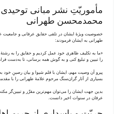
مأموریّتِ نشر مبانی توحیدی 
محمدمحسن طهرانی
خصوصیت ویژۀ ایشان در تلقی حقایق عرفانی و جامعیت ع
طهرانی به ایشان فرمودند:
«ما به تكليف ظاهری خود عمل كرديم و حقايق را به رشتۀ تحر
را تبیین و تبليغ كنى و به گوش همه برسانى، تا به‌دست ف
پیرو آن وصیت مهم، ایشان با قلم شیوا و بیان رصینِ خود به
بسیاری از آثار گران‌سنگ مرحوم علامۀ طهرانی را با مقدمه 
بدین جهت ایشان را می‌توان مهم‌ترین مقرِّر و تبیین‌گر 
عرفان در سنوات اخیر دانست.
حریّت و پاسداری از حریم اهل