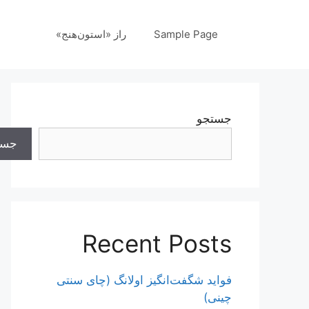
رش
ه
Sample Page
راز «استون‌هنج»
حتوا
جستجو
جست
Recent Posts
فواید شگفت‌انگیز اولانگ (چای سنتی
چینی)