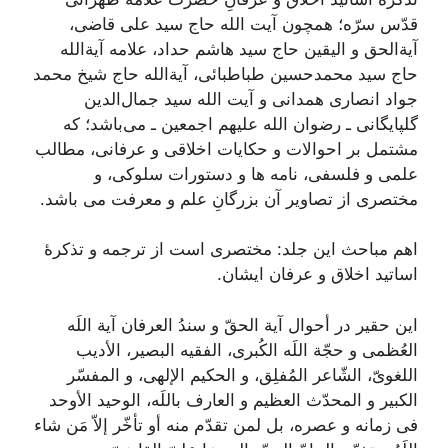
قدّس سرّه؛ همچون آیت الله حاج سید علی قاضی،
آیة‌الحق و الیقین حاج سید هاشم حداد، علامه آیة‌الله
حاج سید محمدحسین طباطبائی، آیة‌‌الله حاج شیخ محمد
جواد انصاری همدانی و آیت الله سید جمال‌الدین
گلپایگانی ـ رضوان الله علیهم اجمعین ـ می‌باشد؛ که
مشتمل بر احوالات و حکایات اخلاقی و عرفانی، مطالب
علمی و فلسفی، نامه ها و دستورات سلوکی، و
مختصری از تصاویر آن بزرگانِ علم و معرفت می باشد.
اهم مباحث این جلد: مختصری است از ترجمه و تذکرۀ
اساتید اخلاق و عرفان ایشان.
این حقیر در أحوال
آیة الحقّ‌ و سندُ العرفان آیة اللَه
العُظمی و حجّة اللَه الکُبری، الفقیه البصیر، الأدیب
اللغویّ، الشّاعر المُفلِق، و الحکیم الإلهی، و المفسّر
الکبیر و المحدّث العظیم و العارف باللَه، الوحید الأوحد
فی زمانه و عصره، بل لمن تقدّم منه أو تأخّر إلاّ مَن شاء