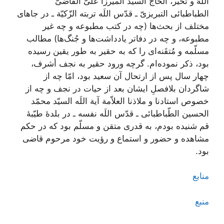
اللَهُ و تخیّر، الحاجّ السیّد المیرزا علیّ القاضیّ
الطباطبائی التبریزیّ ـ قدّس اللَه تربته الزّکیّة ـ‌
در جاهای
مختلف از بحث‌ها (چه در کتب مطبوعه و چه غیر
مطبوعه،‌ و چه در دفاتر یادداشت‌ها و جُنگ‌ها) مطالب
مسلّمه و مُتقَنه‌ای را که به حقیر به طور یقین رسیده
بود، ذکر نموده‌ام. گرچه ورود حقیر به نجف أشرف،
چهار سال پس از ارتحال آن سعید بود، امّا چه از
شاگردان بلافصلِ ایشان بعد از حیات در نجف و چه از
خصوص استادنا و ملاذنا العلاّمة آیة اللَه السیّد محمّد
الحسین الطّباطبائی ـ قدّس اللَه نفسه ـ در بلدۀ طیّبۀ
قم شنیده بودم، به قدری متقن و مسلّم بود که در حکم
مشاهده و حضور و استماع و رؤیت خود مرحوم قاضی
بود.
منابع
منبع