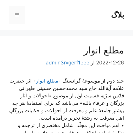
رش
ه
بلاگ
فهرست
حتوا
مطلع انوار
2022-12-26
از
admin3rvgerf1eee
جلد دوم از موسوعۀ گرانسنگ «
مطلع انوار
» اثر حضرت
علامه آیة‌الله حاج سید محمدحسین حسینی طهرانی
قدّس سرّه، قسمت اول از موضوع «احوالات و آثار
بزرگان و عرفاء بالله» می‌باشد که برای استفادۀ هر چه
بیشترِ جامعۀ علم و معرفت از احوالات و حکایات بزرگانِ
اهل معرفت به رشتۀ تحریر درآمده است.
• اهم مباحث این مجلّد، شامل مختصری از ترجمه و
تذکرۀ اساتید اخلاق و عرفانِ حضرت علامه طهرانی