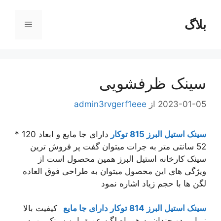
رش
ه
بلاگ
فهرست
حتوا
سینک ظرفشویی
2023-01-05
از
admin3rvgerf1eee
سینک استیل البرز 815 توکار
دارای جا مایع و ابعاد 120 *
52 سانتی متر به جرات میتوان گفت پر فروش ترین
سینک کارخانه استیل البرز همین محصول است از
ویژگی های این محصول میتوان به طراحی فوق العاده
لگن ها با حجم زیاد اشاره نمود
سینک استیل البرز 814 توکار دارای جا مایع
کیفیت بالا
زیبایی دو چندان به همراه لگن عمیق این سینک رو به