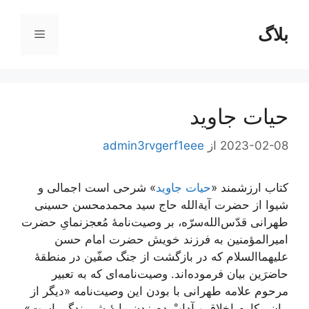
بلاگ
فهرست
ا
حیات جاوید
2023-02-08
از
admin3rvgerf1eee
کتاب ارزشمند «
حیات جاوید
» شرحی است اجمالی و
شیوا از حضرت آیة‌الله حاج سید محمدمحسن حسینی
طهرانی قدّس‌الله‌سرّه، بر وصیت‌نامۀ مُعجز‌نمایِ حضرت
امیرالمؤمنین به فرزند خویش حضرت امام حسن
علیهما‌السلام که در بازگشت از جنگ صفّین در منطقۀ
حاضرَین بیان فرموده‌اند. وصیت‌نامه‌ای که به تعبیر
مرحوم علامه طهرانی با بودن این وصیت‌نامه «دیگر از
بیان مکارم اخلاق و آدابْ دم زدن مایۀ شرمندگی است»