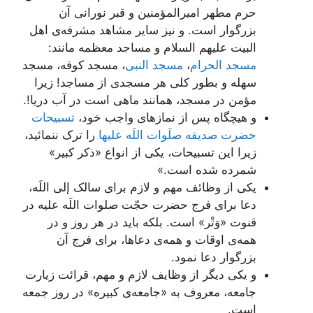
حرم مطهر امیرالمؤمنین و قبر نورانی آن
بزرگوار است. و نیز سایر مشاهد مشرفه‌ی اهل
البیت علیهم السلام و مساجد معظمه مانند:
مسجد الحرام
،
مسجد النبی
، مسجد کوفه، مسجد
سهله و بطور کلی هر مسجدی از مساجد! زیرا
مؤمن در مسجد، همانند ماهی است در آب دریا!.
و هیچگاه پس از نمازهای واجب خود،
تسبیحات
حضرت صدیقه صلَوات اللَه علیها
را ترک ننمائید،
زیرا این تسبیحات، یکی از انواع «ذکر کبیر»
شمرده شده است.»
یکی از وظائف مهم و لازم برای سالک إلی اللَه،
دعا برای فرج حضرت حجّت صلوات اللَه علیه در
قنوت «وَتْر» است. بلکه باید در هر روز و در
همه‌ی اوقات و همه‌ی دعاها، برای فرج آن
بزرگوار دعا نمود.
و یکی دیگر از وظایف لازم و مهم، قرائت زیارت
جامعه، معروف به «جامعه‌ی کبیره» در روز جمعه
است.