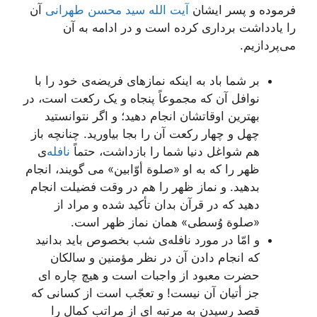
فرموده و پسر ایشان
آیت الله سید محسن طهرانی
آن
را یادداشت برداری کرده است و در ادامه به آن
می‌پردازیم.
بر شما باد به اینکه نمازهای فریضه‌ی خود را با
نوافل آن که مجموعاً پنجاه و یک رکعت است، در
بهترین اوقاتشان انجام دهید؛ و اگر نتوانستید
چهل و چهار رکعت آن را بجا بیاورید. چنانچه باز
هم شواغل دنیا شما را بازداشت، حتماً
نافله
‌ی
ظهر را که به او «صلوة أوّابین» می گویند، انجام
بدهید. و نماز ظهر را هم در وقت فضیلت انجام
دهید که در قرآن بدان تأکید شده و مراد از
«صلوة وُسطی» همان نماز ظهر است.
و امّا در مورد نافله‌ی شب بخصوص باید بدانید
که انجام دادن آن در نظر مؤمنین و سالکان
حضرت معبود از واجبات است و هیچ چاره ای
جز أتیان آن نیست! و تعجّب است از کسانی که
قصد رسیدن به مرتبه ای از مراتب کمال را