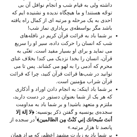
داشته ولی به قیام شب و انجام نوافل آن بی
توجّه هستند! و ما هیچگاه ندیده و نشنیده ایم که
احدی به یک مرحله و مرتبه ای از کمال راه یافته
باشد مگر بواسطه‌ی برپاداری نماز شب!
بر شما باد به قرائت قرآن کریم در نافله‌های
شب که انسان را حرکت داده، سیر او را سریع
می نماید و برای او بسیار مفید است. تغنّی به
قرآن، انسان را بخدا نزدیک می کند! بخلاف غنای
محرم که آدمی را به لهو می کشاند. پس تا می
توانید در شب‌ها قرائت قرآن کنید، چرا که قرائت
قرآن شراب مؤمنین است.
بر شما باد اینکه: به انجام دادن اوراد و أذکاری
که هر یک از شما بعنوان دستور در دست دارید،
ملتزم و متعهد باشید! و بر شما باد به مداومت
سجده‌ی یونسیه و گفتن ذکر یونسیه:
﴿لا إلهَ إلا
1
أنتَ سُبحانك إني كنْتُ مِن الظالمين﴾
در سجده از
پانصد تا هزار مرتبه.»
بر شما باد به زیارت مشهد اعظم، که مراد همان