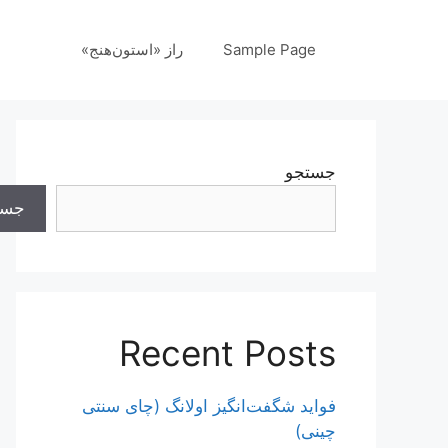
رش
ه
Sample Page
راز «استون‌هنج»
حتوا
جستجو
جست
Recent Posts
فواید شگفت‌انگیز اولانگ (چای سنتی
چینی)