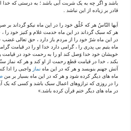
باشد و اگر چه به یک شربت آبى باشد ؛ به درستى که خدا ا
قادر بر زیاده از این نباشد .
اَیها النّاسُ هر که خُلْق خود را در این ماه نیکو گرداند بر
هر که سبک گرداند در این ماه خدمت غلام و کنیز خود را ، 
در این ماه شرّ خود را از مردم باز دارد ، حق تعالى غضب خو
ماه یتیم بى پدرى را ، گرامى دارد خدا او را در قیامت گرام
خویشان خود خدا وَصل کند او را به رحمت خود در قیامت و
بکند ، خدا در قیامت قطع رحمت از او کند و هر که نماز سنّت
آتش جهنم بنویسد و هر که در این ماه
نماز
واجبى را ادا کند
ماه هاى دیگر کرده شود و هر که در این ماه بسیار بر من
ص
را در روزى که ترازوهاى اعمال سبک باشد و کسى که یک آی
در ماه هاى دیگر ختم قرآن کرده باشد.»