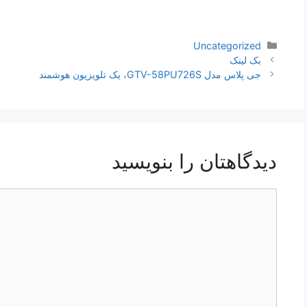
دسته‌ها
Uncategorized
ناوبری
بک لینک
نوشته‌ها
جی پلاس مدل GTV-58PU726S، یک تلویزیون هوشمند
دیدگاهتان را بنویسید
دیدگاه