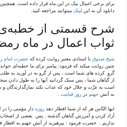
برای برخی اعمال نیک در این ماه قرار داده است. همچنین
دانلود آن به این
لینک
میتوانید مراجعه کنید.
شرح قسمتی از خطبه‌ی پ
ثواب اعمال در ماه رمض
شیخ صدوق
با اسنادی معتبر روایت کرده که
حضرت امام رض
چنین روایت میکند که فرمود: پیامبر برای ما خطبه‌ای خوان
گروِ کرده هاى شما است ، پس از گرو به در آورید به طل
از گناهان شما ، پس سبک گردانید آنها را به طول دادن سجده
است به عزّت و جلال خود که عذاب نکند نمازگذارندگان و سج
به آتش
جهنم
در
روز قیامت
.
ایها النّاس هر که از شما افطار دهد
روزه
دار مؤمنى را در ای
آزاد کردن و آمرزش گناهان گذشته . پس ‍ بعضى از اصحاب گف
نداریم . حضرت فرمود : بپرهیزید از آتش جهنم به افطار ف