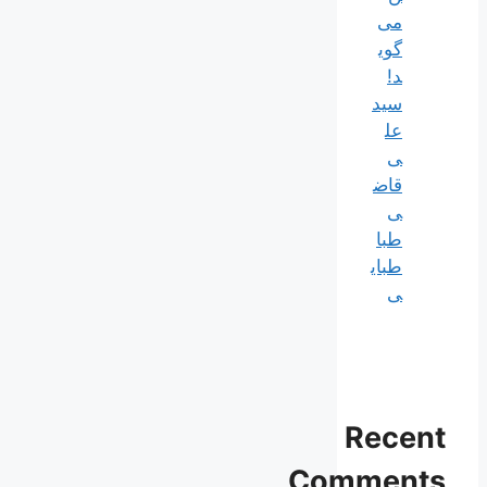
می‌
گوی
د!
سید
عل
ی
قاض
ی
طبا
طبای
ی
Recent
Comments