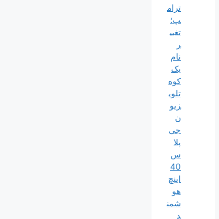
ترام
پ؛
تغیی
ر
نام
یک
کوه
تلوی
زیو
ن
جی
پلا
س
40
اینچ
هو
شمن
د