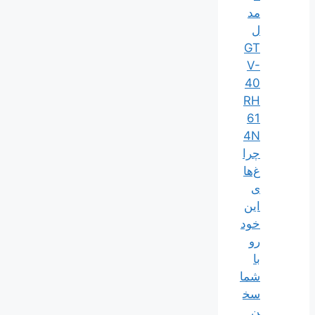
مد
ل
GT
V-
40
RH
61
4N
چرا
غ‌ها
ی
این
خود
رو
با
شما
سخ
ن