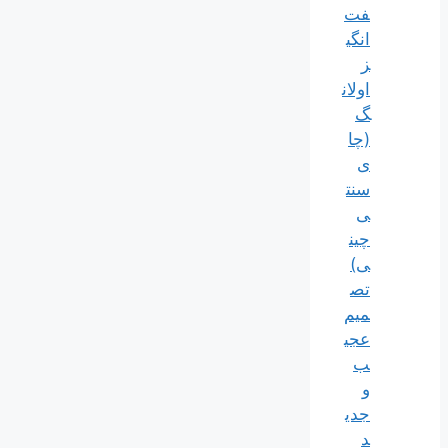
فت‌
انگی
ز
اولان
گ
(چا
ی
سنت
ی
چین
ی)
تص
میم
عجی
ب
و
جدی
د