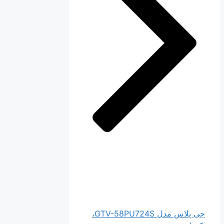
جی پلاس مدل GTV-58PU724S،