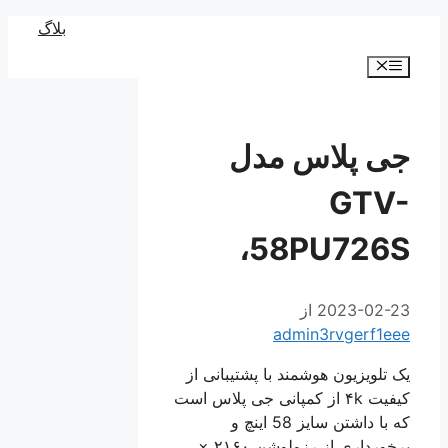
رش
بلاگ
ه
فهرست
حتوا
جی پلاس مدل
GTV-
58PU726S،
2023-02-23
از
admin3rvgerf1eee
یک تلویزیون هوشمند با پشتیبانی از
کیفیت ۴k از کمپانی جی پلاس است
که با داشتن سایز 58 اینچ و
برخورداری از رزولوشن ۲۱۶۰ ×