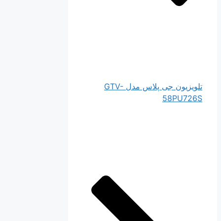
تلویزیون جی پلاس مدل GTV-
58PU726S