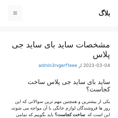
رش
ه
بلاگ
فهرست
حتوا
مشخصات ساید بای ساید جی
پلاس
2023-03-04
از
admin3rvgerf1eee
ساید بای ساید جی پلاس ساخت
کجاست؟
یکی از بیشترین و همچنین مهم ترین سوالاتی که این
روز ها فروشندگان لوازم خانگی با آن مواجه می شوند،
این است که
ساخت کجاست؟
باید بگوییم که تمامی