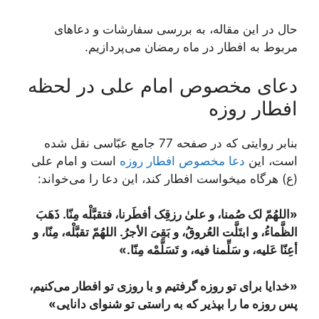
حال در این مقاله، به بررسی سفارشات و دعاهای
مربوط به افطار در ماه رمضان می‌پردازیم.
دعای مخصوص امام علی در لحظه
افطار روزه
بنابر روایتی که در صفحه 77 جامع عبّاسی نقل شده
است، این
دعا مخصوص افطار روزه
است و امام علی
(ع) هرگاه میخواست افطار کند، این دعا را می‌خواند:
«اللهُمّ لک صُمنا، و علیٰ رزقِک أفطَرنا، فتقبَّلْه مِنّا. ذَهَبَ
الظَّماءُ، و ابتَلَّت العُروقُ، و بَقِیَ الأجرُ. اللهُمّ تقبَّلْه، مِنّا، و
أعِنّا عَلیه، و سَلِّمنا فیه، و تَسَلَّمْه مِنّا
.
»
«خدایا براى تو روزه گرفتیم و با روزى تو افطار می‌کنیم،
پس روزه‌ ما را بپذیر که به راستى تو شنوای دانایى»