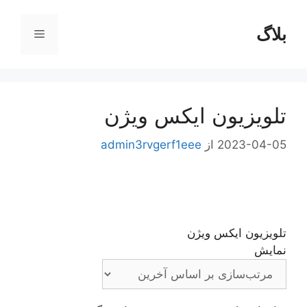
رش
ه
بلاگ
فهرست
حتوا
تلویزیون ایکس ویژن
2023-04-05
از
admin3rvgerf1eee
تلویزیون ایکس ویژن
نمایش