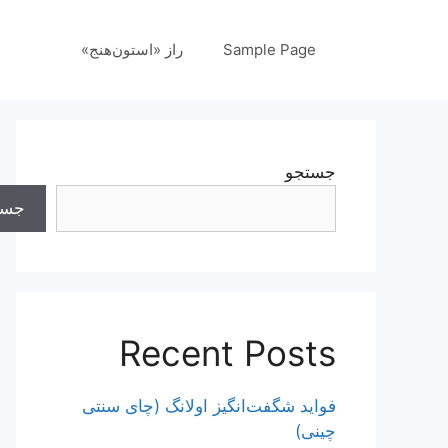
رش
ه
Sample Page
راز «استون‌هنج»
حتوا
جستجو
جست
Recent Posts
فواید شگفت‌انگیز اولانگ (چای سنتی
چینی)