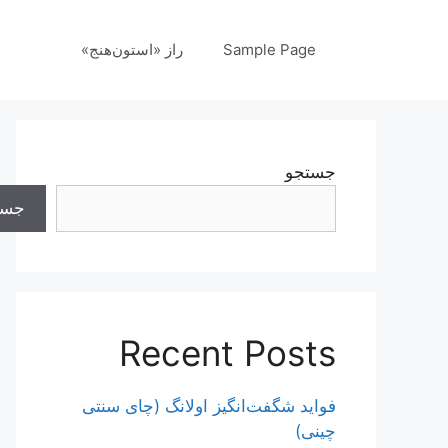
رش
ه
Sample Page
راز «استون‌هنج»
حتوا
جستجو
جست
Recent Posts
فواید شگفت‌انگیز اولانگ (چای سنتی
چینی)