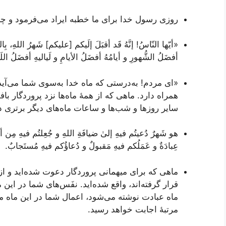
روزی رسول خدا برای ما خطبه ایراد می‌فرمود و چن
«أیّها النّاسُ! إنَّهُ قَد أقبَلَ إلَیکم [علیکم] شَهرُ اللهِ، بِال
أفضَلُ الشُّهورِ و أیامُهُ أفضَلُ الأیامِ و لَیالیهِ أفضَلُ ا
«ای مردم! به‌درستی که ماه خدا به‌سوی شما می‌آی
همراه دارد. ماهی که از همۀ ماه‌ها نزد پروردگار ب
سایر روزها و شب‌ها و ساعات ماه‌های دیگر برتری دا
هو شَهرٌ دُعیتُم فیهِ إلیٰ ضیافَةِ اللهِ و جُعِلتُم فیهِ مِن 
عِبادَةٌ و عَمَلُکم فیهِ مَقبولٌ و دُعاؤُکم فیهِ مُستَجابٌ.
ماهی که برای میهمانی پروردگار دعوت شده‌اید و از
قرار گرفته‌اند، واقع شده‌اید. نفَس‌های شما در این
ماه عبادت نوشته می‌شود، اعمال شما در این ماه
مرتبۀ اجابت خواهد رسید.