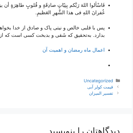
فَاسْألوا اللهَ رَبَّکم بِنِیّاتٍ صادِقَةٍ و قُلوبٍ طاهِرَةٍ أن یوَ
غُفرانَ اللهِ فی هذا الشَّهرِ العَظیمِ.
پس با قلبی خالص و نیتی پاک و صادق از خدا بخواهی
بدارد. به‌تحقیق که شَقی و بدبخت کسی است که از
اعمال ماه رمضان و اهمیت آن
دسته‌ها
Uncategorized
ناوبری
قیمت کولر آبی
نوشته‌ها
تفسير الميزان
دیدگاهتان را بنویسید