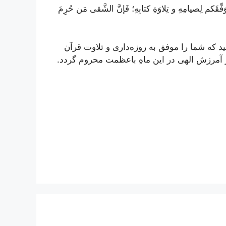
فِّقَکم لِصیامِهِ و تِلاوَةِ کتابِهِ؛ فَإنَّ الشَّقی مَن حُرِمَ
د که شما را موفق به روزه‌داری و تلاوت قرآن
 آمرزش الهی در این ماهِ باعظمت محروم گردد.