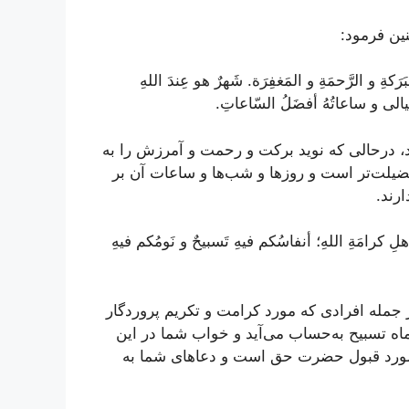
ین فرمود:
بَرَکةِ و الرَّحمَةِ و المَغفِرَة. شَهرٌ هو عِندَ اللهِ
للَیالی و ساعاتُهُ أفضَلُ السّاعاتِ.
د، درحالی که نوید برکت و رحمت و آمرزش را به
افضیلت‌تر است و روزها و شب‌ها و ساعات آن بر
رند.
أهلِ کرامَةِ اللهِ؛ أنفاسُکم فیهِ تَسبیحٌ و نَومُکم فیهِ
 جمله افرادی که مورد کرامت و تکریم پروردگار
 ماه تسبیح به‌حساب می‌آید و خواب شما در این
 مورد قبول حضرت حق است و دعاهای شما به