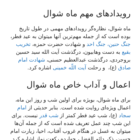
رویدادهای مهم ماه شوال
ماه شوال، نظاره‌گر رویدادهای مهمی در طول تاریخ
بوده است که از جمله مهم‌ترین آنها میتوان به عید فطر،
جنگ حنین،
جنگ احد
و شهادت حضرت حمزه،
تخریب
بقیع
به دست وهابیون، درگذشت آیت الله سید حسین
بروجردی، درگذشت عبدالعظیم حسنی،
شهادت امام
صادق
(ع)، و رحلت
آیت اللّه خمینی
اشاره کرد.
اعمال و آداب خاص ماه شوال
برای ماه شوال، بویژه برای اولین شب و روز این ماه،
اعمال ویژه‌ای روایت شده است. بنابر حدیثی از
امام
سجاد
(ع)، شب عید فطر کمتر از
شب قدر
نیست. برای
این شب چند عمل تعریف شده است که از جمله آن‌ها
میتوان به غسل در هنگام غروب آفتاب، احیا، زیارت امام
حسین، ذکر دائم الفضل، چهارده رکعت نماز اشاره کرد.