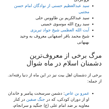
سید عبدالعظیم حسنى از نوادگان امام حسن
مجتبی
سید عبدالکریم بن طاووس حلى
سید روح الله موسوى خمینى
آیت الله العظمى شیخ جواد تبریزى
شیخ محمد باقر اصفهانى معروف به وحید
بهبهانى
مرگ برخی از معروف‌ترین
دشمنان اسلام در ماه شوال
برخی از دشمنان اهل بیت نیز در این ماه از دنیا رفته‌اند.
از جمله:
عمرو بن عاص
: دشمن سرسخت پیامبر و خاندان
او از دوران کودکی، که در
جنگ صفین
در کنار
معاویه بر ضد امام علی (ع) جنگید و سرانجام،