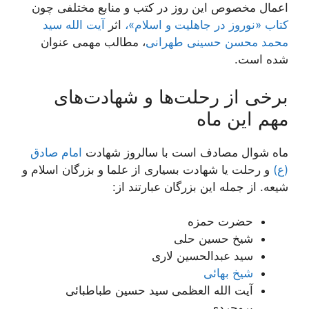
اعمال مخصوص این روز در کتب و منابع مختلفی چون
کتاب «نوروز در جاهلیت و اسلام»،
اثر
آیت الله سید
محمد محسن حسینی طهرانی
، مطالب مهمی عنوان
شده است.
برخی از رحلت‌ها و شهادت‌های
مهم این ماه
ماه شوال مصادف است با سالروز شهادت
امام صادق
(ع)
و رحلت یا شهادت بسیاری از علما و بزرگان اسلام و
شیعه. از جمله این بزرگان عبارتند از:
حضرت حمزه
شیخ حسین حلى
سید عبدالحسین لارى
شیخ بهائى
آیت الله العظمى سید حسین طباطبائى
بروجردى