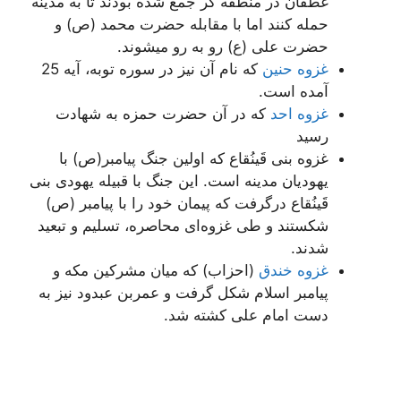
غطفان در منطقه کر جمع شده بودند تا به مدینه
حمله کنند اما با مقابله حضرت محمد (ص) و
حضرت علی (ع) رو به رو میشوند.
غزوه حنین
که نام آن نیز در سوره توبه، آیه 25
آمده است.
غزوه احد
که در آن حضرت حمزه به شهادت
رسید
غزوه بنی قَینُقاع که اولین جنگ پیامبر(ص) با
یهودیان مدینه است. این جنگ با قبیله یهودی بنی
قَینُقاع درگرفت که پیمان خود را با پیامبر (ص)
شکستند و طی غزوه‌ای محاصره، تسلیم و تبعید
شدند.
غزوه خندق
(احزاب) که میان مشرکین مکه و
پیامبر اسلام شکل گرفت و عمربن عبدود نیز به
دست امام علی کشته شد.