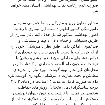
صورت عدم رعایت نکات بهداشتی، انسان مبتلا خواهد
شد.
مشاور معاون وزیر و مدیرکل روابط عمومی سازمان
دامپزشکی کشور اظهار داشت: این بیماری با رعایت
اصول بهداشتی مذکور شامل حذف کنه ناقل بیماری از
طریق سمپاشی و حمام دادن دام‌ها و سمپاشی و
ضدعفونی اماکن دامی طبق نظر دامپزشکی، خودداری
از له کردن کنه با دست یا روی بدن دام، خودداری از
تماس غشا‌های مخاطی بدن (نظیر چشم و دهان) با
ترشحات و خون دام آلوده، خودداری از کشتار دام در
محل‌های غیرمجاز، تهیه گوشت مورد نیاز از محل‌های
مطمئن و تحت نظارت دامپزشکی، نگهداری گوشت تازه
دام به صورت کامل به مدت ۲۴ ساعت در دمای ۲ تا ۴
درجه سانتیگراد (دمای یخچال)، روش‌های حفاظت
شخصی در تماس با ترشحات و خون حیوان (پوشیدن
دستکش، لباس بلند، چکمه، ماسک و عینک)، اجتناب از
خوردن جگر خام و نیم پخته و … قابل کنترل است.