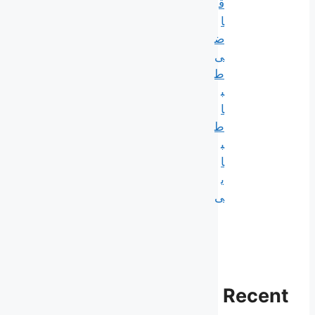
ق
ا
ض
ی
ط
ب
ا
ط
ب
ا
ی
ی
Recent