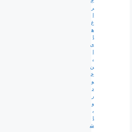
چ
ر
ا
غ‌
ه
ا
ی
ا
ی
ن
خ
و
د
ر
و
ب
ا
ش