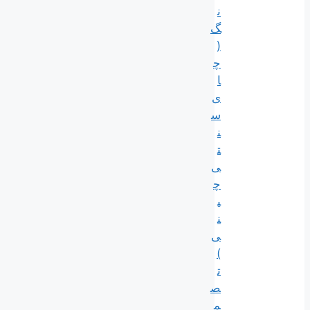
ن
گ
(
چ
ا
ی
س
ن
ت
ی
چ
ی
ن
ی
)
ت
ص
م