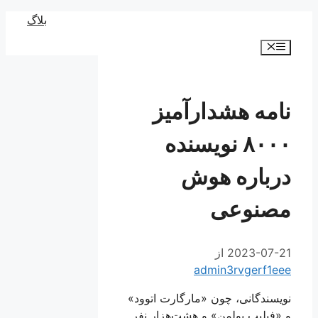
رش
بلاگ
ه
فهرست
حتوا
نامه هشدارآمیز
۸۰۰۰ نویسنده
درباره هوش
مصنوعی
2023-07-21
از
admin3rvgerf1eee
نویسندگانی، چون «مارگارت اتوود»
و «فیلیپ پولمن» و هشت‌هزار نفر