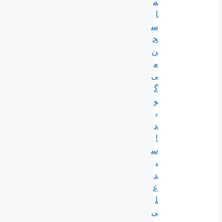
م
ا
س
خ
ن
م
ی‌
گ
و
ی
د
!
س
ی
د
ع
ل
ی