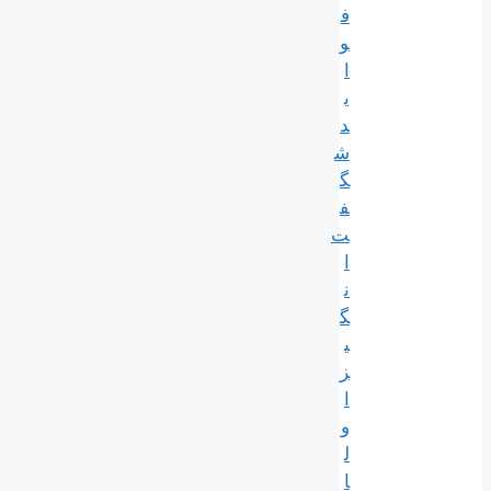
ف
و
ا
ی
د
ش
گ
ف
ت‌
ا
ن
گ
ی
ز
ا
و
ل
ا