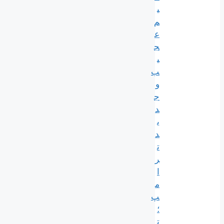
ی
م
ع
ج
ی
ب
و
ج
د
ی
د
ت
ر
ا
م
پ
؛
ت