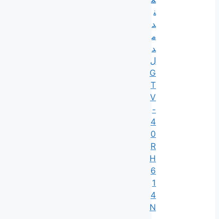
ن
د
م
د
ل
G
T
V
-
4
0
R
H
6
1
4
N