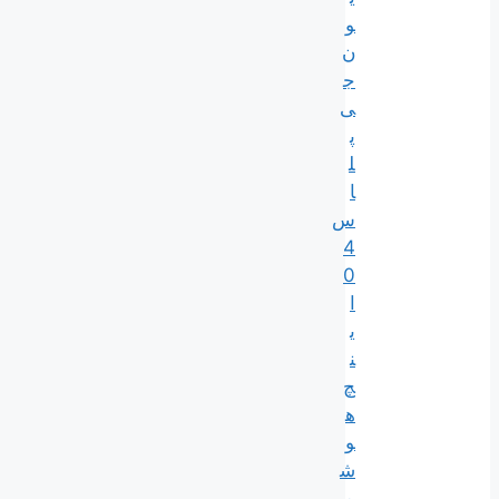
و
ن
ج
ی
پ
ل
ا
س
4
0
ا
ی
ن
چ
ه
و
ش
م