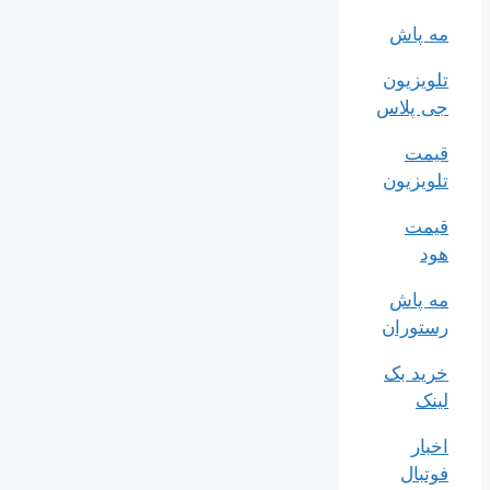
مه پاش
تلویزیون
جی پلاس
قیمت
تلویزیون
قیمت
هود
مه پاش
رستوران
خرید بک
لینک
اخبار
فوتبال