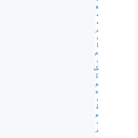
غ
ی
ی
ر
ن
ا
م
ی
ک
ک
و
ه
ت
ل
و
ی
ز
ی