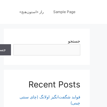
رش
ه
Sample Page
راز «استون‌هنج»
حتوا
جستجو
جست
Recent Posts
فواید شگفت‌انگیز اولانگ (چای سنتی
چینی)