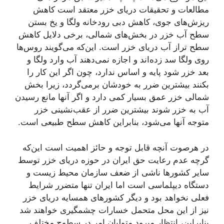
مطالعات و تحقیقات دریای خزر معتقد است کاهش
ریزش‌های جوی، کاهش دبی رودخانه ولگا و یخ بستن
سطح آب خزر در بخش‌های شمالی، برخی دلایل کاهش
سطح تراز آب دریای خزر است. این‌که می‌گویند روس‌ها
روی ولگا سد زده‌اند و اجازه نمی‌دهند آب وارد ولگا و
بعد خزر شود پایه و اساس ندارد، چون اگر این کار را
بکنند بیشترین ضرر به ‌خودشان برمی‌گردد، زیرا بخش
شمالی خزر عمق بسیار کمی دارد و اگر آنها مانع رسیدن
آب به خزر شوند بیشترین ضرر از عقب‌نشینی خزر
متوجه آنها می‌شود، بنابراین کاهش سطح طبیعی است.
در هرصوت آنچه قابل توجه و حائز اهمیت است این‌که
گرچه عدم رعایت حق ایران در حوزه دریای خزر توسط
سایر کشور‌ها ناشی از ضعف سازمان محیط زیست و
دستگاه دیپلماسی است اما ایران تنها متضرر شرایط
فعلی نخواهد بود و دیگر کشور‌های همسایه دریای خزر
نیز از این محل متحمل خسارات‌ چشمگیری خواهند شد
بنابراین، انتظار می‏رود متولیان امر در سطوح مختلف