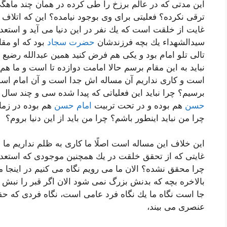
این مدتی كه در عالم برزخ را طی كرده در همان چند ما
ترقی نكرده؟ فعلیتی برای وی بوجود نیامده؟ این كه اتلاف
غایت از خلقت است كه یك نفر در این دنیا می آید و استعد
سیدالشهداء یك بچه فرزندشان
حضرت سجاد
بود كه او مق
تالی تلو امام بود و یكی هم فرض كنید همین عبدالله رضیع
نباید به این مقام برسم حالا امامت دوازده تا است و ما هم
است و كاری نداریم آن مساله اش جدا است و آن امام است چر
برسیم؟ چرا نباید این فعلیاتی كه پیدا شده سی و چند سا
حسن
هم بوده و در تحت تربیت
امام حسن
هم بوده در زم
چرا من نباید اینطور باشم؟ چرا من باید از این دنیا بروم؟
این خلاف این مساله است اصلًا ما كاری به ظلم نداریم ما 
غایتی كه از تحقق خلقت در یك همچنین موجودی كه استعداد 
چرا محقق نشده؟ الان ما می رویم نگاه می كنیم در اینج
بالاخره بچه كه بدنش بزرگ نمی شود الان اگر قبر را نبش ك
جا است نگاه ما یك نگاه فرد عامی است، نگاه فردی كه 
عنصری می بیند،