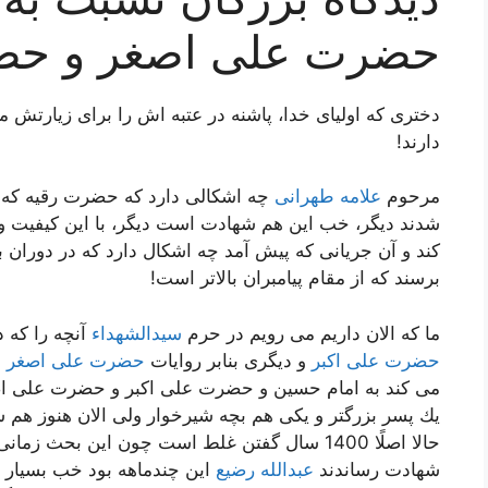
حضرت علی اصغر و حض
دختری كه اولیای خدا، پاشنه در عتبه اش را برای زیارتش م
دارند!
مرحوم
علامه طهرانی
چه اشكالی دارد كه حضرت رقیه كه 
شدند دیگر، خب این هم شهادت است دیگر، با این كیفیت 
كند و آن جریانی كه پیش آمد چه اشكال دارد كه در دوران ب
برسند كه از مقام پیامبران بالاتر است!
ما كه الان داریم می رویم در حرم
سیدالشهداء
آنچه را كه 
حضرت علی اكبر
و دیگری بنابر روایات
حضرت علی اصغر
ا
می كند به امام حسین و حضرت علی اكبر و حضرت علی ا
یك پسر بزرگتر و یكی هم بچه شیرخوار ولی الان هنوز هم
حالا اصلًا 1400 سال گفتن غلط است چون این بحث
شهادت رساندند
عبدالله رضیع
این چندماهه بود خب بسیار 