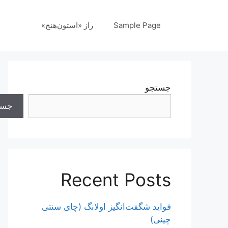
رش
ه
Sample Page
راز «استون‌هنج»
حتوا
جستجو
جست
Recent Posts
فواید شگفت‌انگیز اولانگ (چای سنتی
چینی)