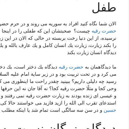
طفل
الان شما نگاه كنید افراد به سوریه می روند و در حرم حض
حضرت رقیه
چیست؟ صحبتشان این كه طفلی را در اینجا دف
نرسیده، از این دنیا رخت بربسته در حالی كه الان در این ز
را بكند زیارت، زیارت یك انسان كامل و یك عارف بالله و ی
دیدگاه انسان زیارت بكند
ما دیدگاهمان به
حضرت رقیه
دیدگاه یك دختر است، یك دختر
می كرد و در تحت تربیت بود و در زیر سایة امام علیه الس
رسید چه دلیلی داریم؟ ببینید چقدر راحت ما اینطوری می ك
وحی كجا و مثلًا حضرت رقیه كجا؟ نه آقا جان نه این حر
و عیسی ای زنده بودند به زیارت حضرت رقیه نمی رفتند و بل
استدعای تقرب الی الله را ازید فازید می خواستند حالا كی 
حسین
و در سن سه سالگی است تمام شد یا اینكه مطلب خی
دیدگاه بزرگان نسبت به