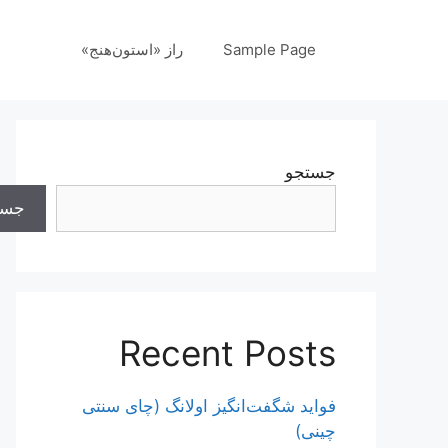
رش
ه
Sample Page
راز «استون‌هنج»
حتوا
جستجو
جست
Recent Posts
فواید شگفت‌انگیز اولانگ (چای سنتی
چینی)