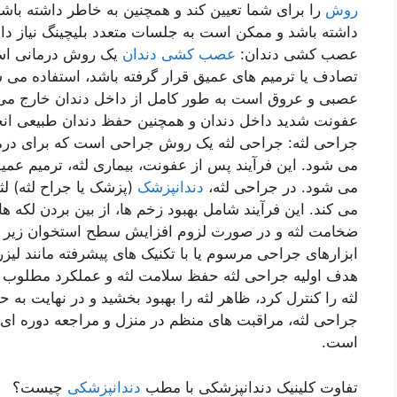
روش
را برای شما تعیین کند و همچنین به خاطر داشته باشی
داشته باشد و ممکن است به جلسات متعدد بلیچینگ نیاز دا
عصب کشی دندان:
عصب کشی دندان
یک روش درمانی است
تصادف یا ترمیم های عمیق قرار گرفته باشد، استفاده می 
عصبی و عروق است به طور کامل از داخل دندان خارج می ش
عفونت شدید داخل دندان و همچنین حفظ دندان طبیعی ان
جراحی لثه: جراحی لثه یک روش جراحی است که برای درمان
می شود. این فرآیند پس از عفونت، بیماری لثه، ترمیم عمیق 
می شود. در جراحی لثه،
دندانپزشک
(پزشک یا جراح لثه) لثه 
می کند. این فرآیند شامل بهبود زخم ها، از بین بردن لکه ه
ضخامت لثه و در صورت لزوم افزایش سطح استخوان زیر لثه
ابزارهای جراحی مرسوم یا با تکنیک های پیشرفته مانند لیزر 
هدف اولیه جراحی لثه حفظ سلامت لثه و عملکرد مطلوب آ
لثه را کنترل کرد، ظاهر لثه را بهبود بخشید و در نهایت به
جراحی لثه، مراقبت های منظم در منزل و مراجعه دوره ای 
است.
تفاوت کلینیک دندانپزشکی با مطب
دندانپزشکی
چیست؟