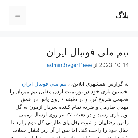
رش
ه
بلاگ
فهرست
حتوا
تیم ملی فوتبال ایران
2023-10-14
از
admin3rvgerf1eee
به گزارش همشهری آنلاین، ،
تیم ملی فوتبال ایران
نخستین بازی خود در تورنمنت اردن مقابل تیم میزبان را
هجومی شروع کرد و در دقیقه ۶ روی پاس در عمق
مهدی طارمی و ضربه تمام کننده سردار آزمون به گل
اول بازی رسید و در دقیقه ۲۷ نیز روی ارسال زمینی
رامین رضاییان و شوت بغل پای طارمی گل دوم را زد تا
خیال خود را راحت کند، اما پس از آن زیر فشار حملات
شدید اردن بود و شانس داشت که در نیمه اول به برتری