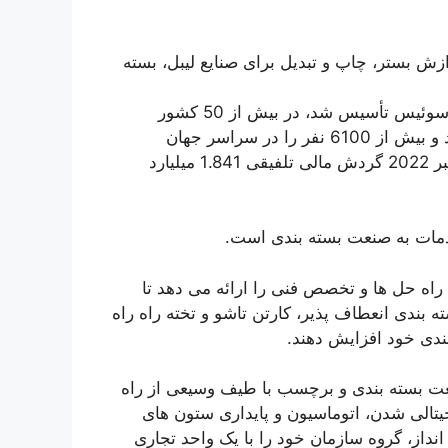
زش بستر، چاپ و تبدیل برای صنایع لیبل، بسته
که در سال 1890 توسط جوزف بابست در لوزان سوئیس تأسیس شد، در بیش از 50 کشور
حضور دارد، 19 کارخانه تولیدی را در 11 کشور اجرا می کند و بیش از 6100 نفر را در سراسر جهان
استخدام می کند. این شرکت برای سال منتهی به 31 دسامبر 2022 گردش مالی تلفیقی 1.841 میلیارد
مات به صنعت بسته بندی است.
به تخصصی، BOBST ماشین آلات، راه حل ها و تخصص فنی را ارائه می دهد تا
بندی انعطاف پذیر، کارتن تاشو و تخته راه راه
بندی خود افزایش دهند.
ت بسته بندی و برچسب با طیف وسیعی از راه
جیتالی شدن، اتوماسیون و پایداری ستون های
نداز، گروه سازمان خود را با یک واحد تجاری