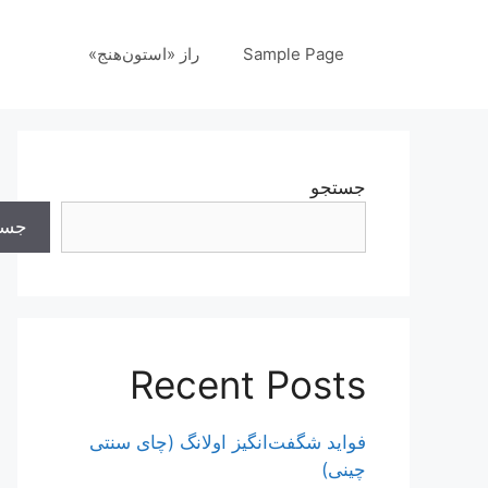
رش
ه
Sample Page
راز «استون‌هنج»
حتوا
جستجو
جست
Recent Posts
فواید شگفت‌انگیز اولانگ (چای سنتی
چینی)