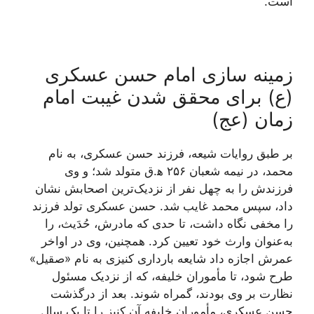
است.
زمینه سازی امام حسن عسکری
(ع) برای محقق شدن غیبت امام
زمان (عج)
بر طبق روایات شیعه، فرزند حسن عسکری، به نام
محمد، در نیمه شعبان ۲۵۶ ه‍.ق متولد شد؛ و وی
فرزندش را به چهل نفر از نزدیک‌ترین اصحابش نشان
داد، سپس محمد غایب شد. حسن عسکری تولد فرزند
را مخفی نگاه داشت، تا حدی که مادرش، حُدَیث، را
به‌عنوان وارث خود تعیین کرد. همچنین، وی در اواخر
عمرش اجازه داد شایعه بارداری کنیزی به نام «صقیل»
طرح شود، تا مأموران خلیفه، که از نزدیک مسئول
نظارت بر وی بودند، گمراه شوند. بعد از درگذشت
حسن عسکری، مأموران خلیفه آن کنیز را تا یک سال