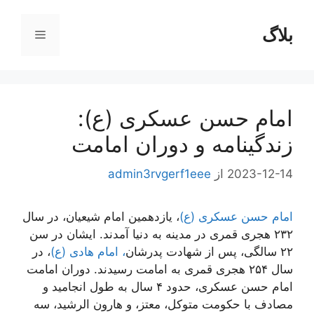
رش
ه
بلاگ
فهرست
حتوا
امام حسن عسکری (ع):
زندگینامه و دوران امامت
2023-12-14
از
admin3rvgerf1eee
امام حسن عسکری (ع)
، یازدهمین امام شیعیان، در سال
۲۳۲ هجری قمری در مدینه به دنیا آمدند. ایشان در سن
۲۲ سالگی، پس از شهادت پدرشان
، امام هادی (ع)
، در
سال ۲۵۴ هجری قمری به امامت رسیدند. دوران امامت
امام حسن عسکری، حدود ۴ سال به طول انجامید و
مصادف با حکومت متوکل، معتز، و هارون الرشید، سه