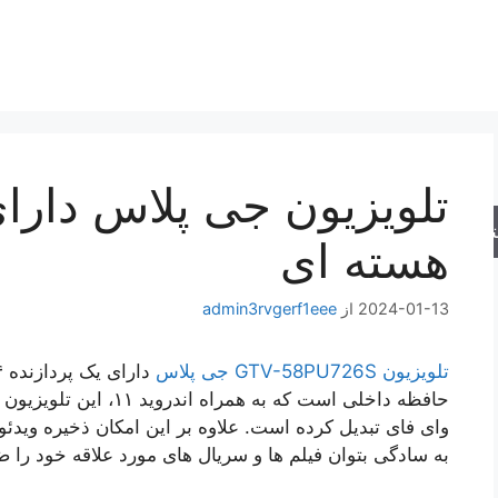
جو
هسته ای
2024-01-13
از
admin3rvgerf1eee
تلویزیون GTV-58PU726S جی پلاس
حافظه داخلی است که به هم
به سادگی بتوان فیلم ها و سریال های مورد علاقه خود را 