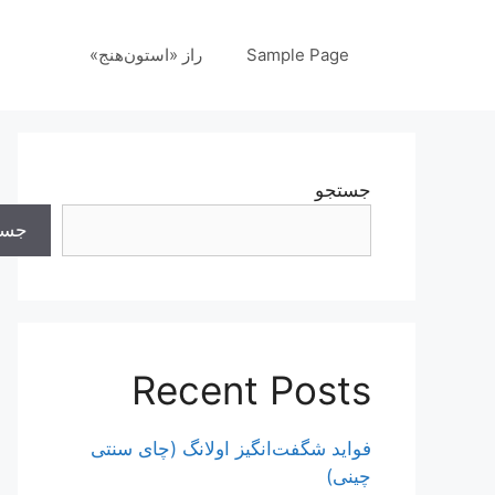
رش
ه
Sample Page
راز «استون‌هنج»
حتوا
جستجو
جست
Recent Posts
فواید شگفت‌انگیز اولانگ (چای سنتی
چینی)