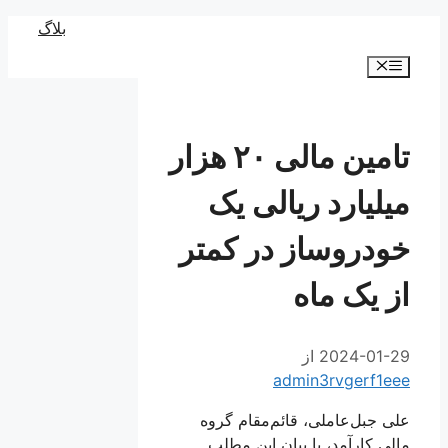
رش
بلاگ
ه
فهرست
حتوا
تامین مالی ۲۰ هزار
میلیارد ریالی یک
خودروساز در کمتر
از یک ماه
2024-01-29
از
admin3rvgerf1eee
علی جبل‌عاملی، قائم‌مقام گروه
مالی کارآمد، با بیان این مطلب