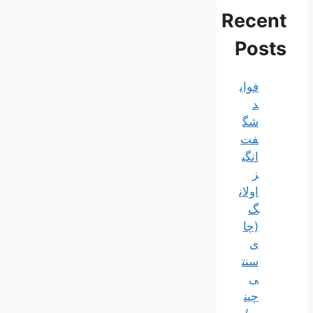
Recent
Posts
فوای
د
شگ
فت‌
انگی
ز
اولان
گ
(چا
ی
سنت
ی
چین