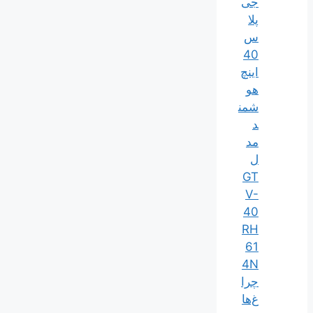
جی
پلا
س
40
اینچ
هو
شمن
د
مد
ل
GT
V-
40
RH
61
4N
چرا
غ‌ها