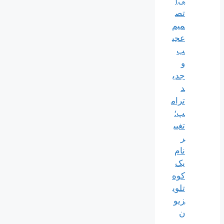
ی)
تص
میم
عجی
ب
و
جدی
د
ترام
پ؛
تغیی
ر
نام
یک
کوه
تلوی
زیو
ن