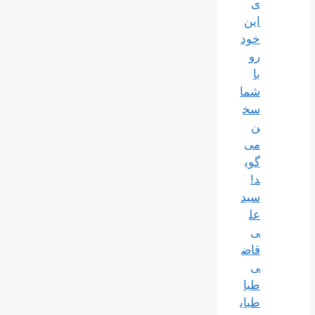
ی
این
خود
رو
با
شما
سخ
ن
می‌
گوی
د!
سید
عل
ی
قاض
ی
طبا
طبای