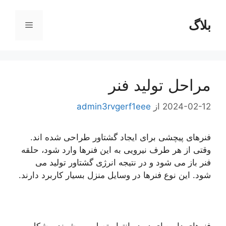
رش
ه
بلاگ
فهرست
حتوا
مراحل تولید فنر
2024-02-12
از
admin3rvgerf1eee
فنرهای پیچشی برای ایجاد گشتاور طراحی شده اند.
وقتی از هر طرف نیرویی به این فنرها وارد شود، حلقه
فنر باز می شود و در نتیجه انرژی گشتاور تولید می
شود. این نوع فنرها در وسایل منزل بسیار کاربرد دارند.
فنرهای دایره ای در دو انتها متصل می شوند و شکل